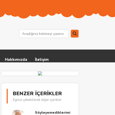
Hakkımızda
İletişim
BENZER İÇERİKLER
İlginizi çekebilecek diğer içerikler
Söyleyemediklerimi