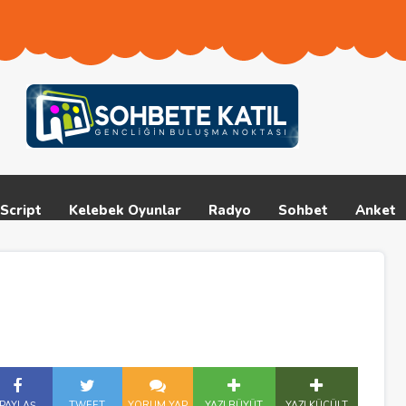
Script
Kelebek Oyunlar
Radyo
Sohbet
Anket
PAYLAŞ
TWEET
YORUM YAP
YAZI BÜYÜT
YAZI KÜÇÜLT