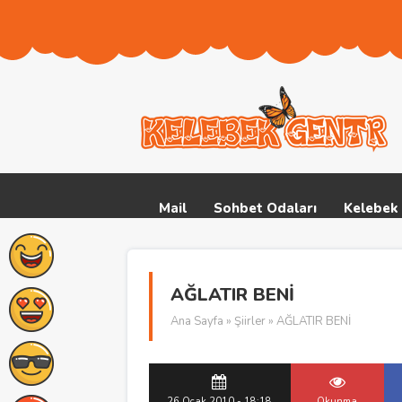
Mail
Sohbet Odaları
Kelebek 
AĞLATIR BENİ
Ana Sayfa
»
Şiirler
» AĞLATIR BENİ
26 Ocak 2010 - 18:18
Okunma