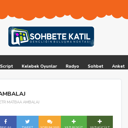
Script
Kelebek Oyunlar
Radyo
Sohbet
Anket
 AMBALAJ
KETR MATBAA AMBALAJ
PAYLAŞ
TWEET
YORUM YAP
YAZI BÜYÜT
YAZI KÜÇÜLT