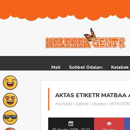
Mail
Sohbet Odaları
Kelebek 
AKTAS ETIKETR MATBAA
Ana Sayfa
»
Şehirler
»
İstanbul
» AKTAS ETI
05 Ağustos 2009 - 07:43
Okunma