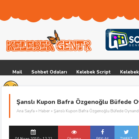
Mail
Sohbet Odaları
Kelebek Script
Kelebek
Şanslı Kupon Bafra Özgenoğlu Büfede O
Ana Sayfa
»
Haber
» Şanslı Kupon Bafra Özgenoğlu Büfede Oynand
04 Nisan 2010 - 12:22
Okunma
PAYLAŞ
TWEET