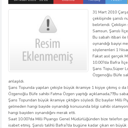
31 Mart 2010 Çarş
çekilişinde şanslı
belirlendi. Çekilişi
Samsun, Şanslı İlçe
Bu sabah itibari ile
oynandığı bayiyi m
söylenenleri 1 Nisa
Fakat asıl gerçek 
10.00?da Bafra İlç
Şans Topu,Süper Lo
Özgenoğlu Büfe sah
anlaşıldı.
Şans Topunda yapılan çekişle büyük ikramiye 1 kişiye çıkmış o da B
Özgenoğlu Büfe sahibi Fatma Özgen yaptığı açıklamada,??Bu sabah
Şans Topundan büyük ikramiye çıktığını söyledi. Biz bayiler Milli
gelmeden hangi bayide oynandığı konusunda bilgi sahibi olamıyoruz
hangi bayiden oynandığını merak etti.
Saat 10.00?da Milli Piyango Genel Müdürlüğünden bize telefon gel
isabet etmiş. Şanslı talihli Bafra?da bugüne kadar çıkan en büyük