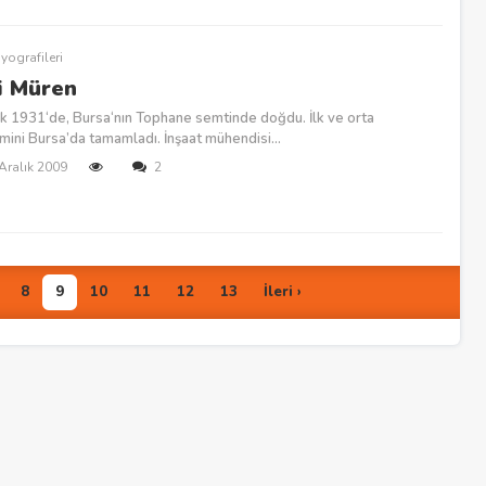
yografileri
i Müren
ık 1931‘de, Bursa‘nın Tophane semtinde doğdu. İlk ve orta
mini Bursa’da tamamladı. İnşaat mühendisi...
 Aralık 2009
2
8
9
10
11
12
13
İleri ›