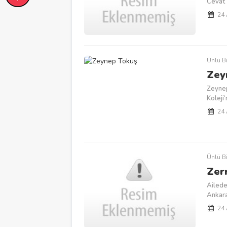
Cevat 
24
Ünlü Bi
Zey
Zeynep
Koleji‘
24
Ünlü Bi
Zer
Ailede
Ankara‘
24