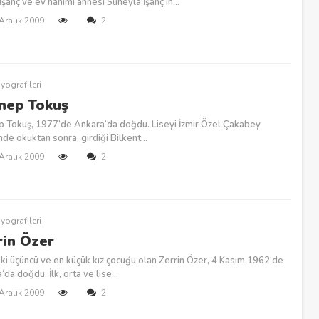
İşanç ve ev hanımı annesi Süheyla İşanç‘ın...
 Aralık 2009
2
yografileri
nep Tokuş
 Tokuş, 1977’de Ankara‘da doğdu. Liseyi İzmir Özel Çakabey
nde okuktan sonra, girdiği Bilkent...
 Aralık 2009
2
yografileri
rin Özer
ki üçüncü ve en küçük kız çocuğu olan Zerrin Özer, 4 Kasım 1962‘de
da doğdu. İlk, orta ve lise...
 Aralık 2009
2