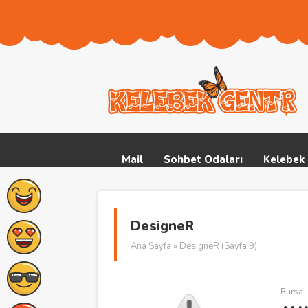
Mail
Sohbet Odaları
Kelebek 
DesigneR
Ana Sayfa
» DesigneR (Sayfa 9)
Bursa