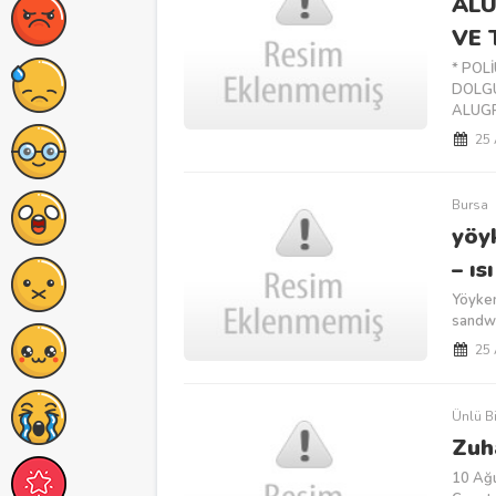
ALU
VE 
* POL
DOLGU
ALUGR
25
Bursa
yöy
– ıs
Yöykem
sandwic
25
Ünlü Bi
Zuh
10 Ağu