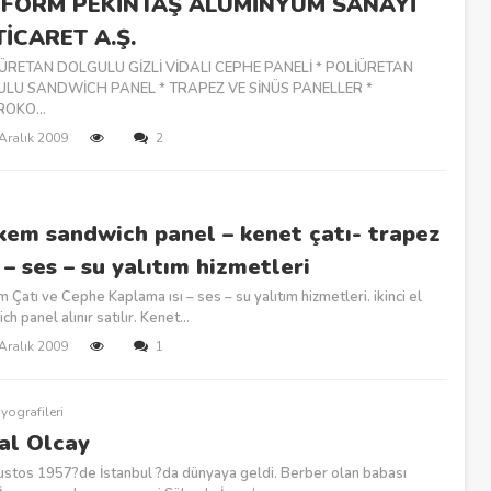
FORM PEKİNTAŞ ALÜMİNYUM SANAYİ
TİCARET A.Ş.
İÜRETAN DOLGULU GİZLİ VİDALI CEPHE PANELİ * POLİÜRETAN
LU SANDWİCH PANEL * TRAPEZ VE SİNÜS PANELLER *
OKO...
 Aralık 2009
2
kem sandwich panel – kenet çatı- trapez
ı – ses – su yalıtım hizmetleri
 Çatı ve Cephe Kaplama ısı – ses – su yalıtım hizmetleri. ikinci el
h panel alınır satılır. Kenet...
 Aralık 2009
1
yografileri
al Olcay
stos 1957?de İstanbul ?da dünyaya geldi. Berber olan babası