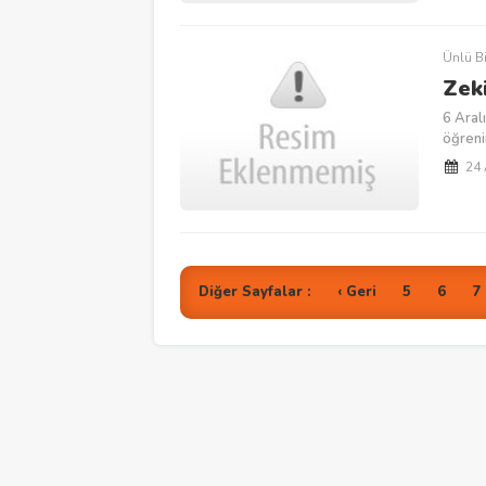
Ünlü Bi
Zek
6 Aral
öğreni
24
Diğer Sayfalar :
‹ Geri
5
6
7