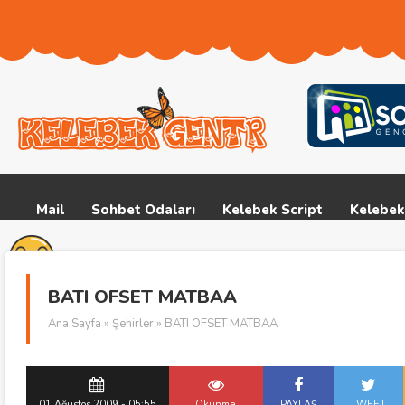
Mail
Sohbet Odaları
Kelebek Script
Kelebek
BATI OFSET MATBAA
Ana Sayfa
»
Şehirler
» BATI OFSET MATBAA
01 Ağustos 2009 - 05:55
Okunma
PAYLAŞ
TWEET