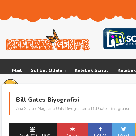
Mail
Sohbet Odaları
Kelebek Script
Kelebek
Bill Gates Biyografisi
Ana Sayfa
»
Magazin
»
Ünlü Biyografileri
» Bill Gates Biyografisi
02 Aralık 2010 - 19:31
Okunma
PAYLAŞ
TWEET