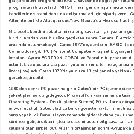
geliştirdikleri program dili BASIC sayesinde bilgisayar kullanıc
programlayabiliyorlardı. MITS firması genç araştırmacılardan 
kendilerine sistemi daha da geliştirmeleri için sipariş verdi. 
Allen ile birlikte Albuquerque/New Mexico’da Microsoft adlı şi
Microsoft, kendini sebatla mikro bilgisayarlar için yazılımı ge
biridir. Aradan kısa bir süre geçtikten sonra General Electric g
arasında bulunmaktaydı. Gates 1977’de, aletlerini BASIC ile 
Commodore gibi PC (Personal Computer – Kişisel Bilgisayar) ür
imzaladı. Ayrıca FORTRAN, COBOL ve Pascal gibi program dille
üstünlük ve uluslararası pazar yolunun kendilerine açılmasın
üzere) sağladı. Gates 1979’da yalnızca 13 çalışanıyla yaklaşık 3
gerçekleştirebildi.
1980’den sonra PC pazarına girip Gates’i bir PC işletme sistem
yükselişleri sürüp gidegeldi. Microsoft’un kısa zamanda tasa
Operating System – Diskli İşletme Sistemi) 80’li yıllarda dünya
milyon nüsha). Gates akıllıca bir öngörüyle haklarını mahfuz 
satış yapabildi. Bunu izleyen zamanda giderek daha çok firma 
sürünce, geliştirdikleri işletme sistemi bütün bilgisayarlar içi
çalışanı olan şirket, 80’li yılların ortasından sonra Avrupa’da 