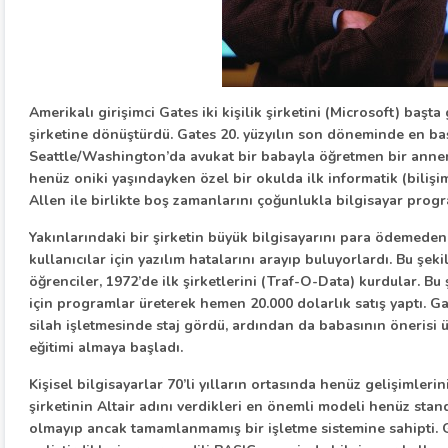
Amerikalı girişimci Gates iki kişilik şirketini (Microsoft) başta
şirketine dönüştürdü. Gates 20. yüzyılın son döneminde en başa
Seattle/Washington’da avukat bir babayla öğretmen bir anne
henüz oniki yaşındayken özel bir okulda ilk informatik (bilişim
Allen ile birlikte boş zamanlarını çoğunlukla bilgisayar progr
Yakınlarındaki bir şirketin büyük bilgisayarını para ödemeden 
kullanıcılar için yazılım hatalarını arayıp buluyorlardı. Bu ş
öğrenciler, 1972’de ilk şirketlerini (Traf-O-Data) kurdular. Bu 
için programlar üreterek hemen 20.000 dolarlık satış yaptı. G
silah işletmesinde staj gördü, ardından da babasının önerisi 
eğitimi almaya başladı.
Kişisel bilgisayarlar 70’li yılların ortasında henüz gelişimler
şirketinin Altair adını verdikleri en önemli modeli henüz sta
olmayıp ancak tamamlanmamış bir işletme sistemine sahipti. Gat