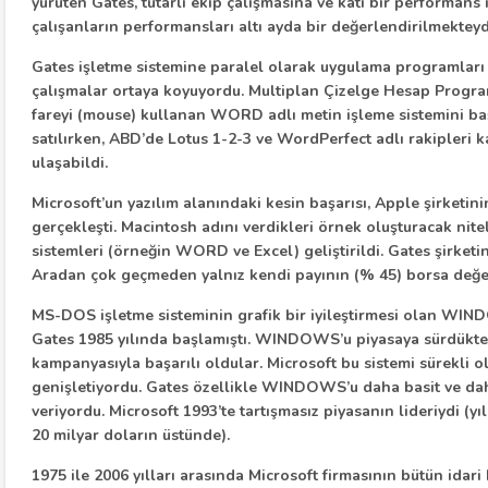
yürüten Gates, tutarlı ekip çalışmasına ve katı bir performans
çalışanların performansları altı ayda bir değerlendirilmekteyd
Gates işletme sistemine paralel olarak uygulama programları 
çalışmalar ortaya koyuyordu. Multiplan Çizelge Hesap Program
fareyi (mouse) kullanan WORD adlı metin işleme sistemini ba
satılırken, ABD’de Lotus 1-2-3 ve WordPerfect adlı rakipleri k
ulaşabildi.
Microsoft’un yazılım alanındaki kesin başarısı, Apple şirketini
gerçekleşti. Macintosh adını verdikleri örnek oluşturacak nitel
sistemleri (örneğin WORD ve Excel) geliştirildi. Gates şirketin
Aradan çok geçmeden yalnız kendi payının (% 45) borsa değeri
MS-DOS işletme sisteminin grafik bir iyileştirmesi olan WIND
Gates 1985 yılında başlamıştı. WINDOWS’u piyasaya sürdükten
kampanyasıyla başarılı oldular. Microsoft bu sistemi sürekli 
genişletiyordu. Gates özellikle WINDOWS’u daha basit ve da
veriyordu. Microsoft 1993’te tartışmasız piyasanın lideriydi (yıl
20 milyar doların üstünde).
1975 ile 2006 yılları arasında Microsoft firmasının bütün idari 