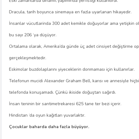
Eski zamanlarda dinamit yapımında yerfıstığı kullanılırdı.
Dracula, tarih boyunca sinemaya en fazla uyarlanan hikayedir.
İnsanlar vücutlarinda 300 adet kemikle doğuyorlar ama yetişkin o
bu sayı 206 ‘ya düşüyor.
Ortalama olarak, Amerika’da günde üç adet cinsiyet değiştirme o
gerçekleşmektedir.
Eskimolar buzdolaplarını yiyeceklerin donmaması için kullanırlar.
Telefonun mucidi Alexander Graham Bell, karısı ve annesiyle hiçb
telefonda konuşamadı. Çünkü ikiside doğuştan sağırdı.
İnsan teninin bir santimetrekaresi 625 tane ter bezi içerir.
Hindistan ‘da oyun kağıtları yuvarlaktır.
Çocuklar baharda daha fazla büyüyor.