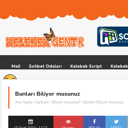
Mail
Sohbet Odaları
Kelebek Script
Kelebek
Bunları Biliyor musunuz
Ana Sayfa
»
Serbest
»
Biliyor musunuz?
» Bunları Biliyor musunuz
15 Ocak 2010 - 13:27
Okunma
PAYLAŞ
TWEET