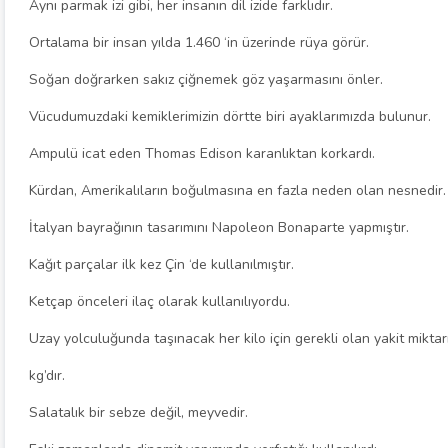
Aynı parmak izi gibi, her insanın dil izide farklıdır.
Ortalama bir insan yılda 1.460 ‘in üzerinde rüya görür.
Soğan doğrarken sakız çiğnemek göz yaşarmasını önler.
Vücudumuzdaki kemiklerimizin dörtte biri ayaklarımızda bulunur.
Ampulü icat eden Thomas Edison karanlıktan korkardı.
Kürdan, Amerikalıların boğulmasına en fazla neden olan nesnedir.
İtalyan bayrağının tasarımını Napoleon Bonaparte yapmıştır.
Kağıt parçalar ilk kez Çin ‘de kullanılmıştır.
Ketçap önceleri ilaç olarak kullanılıyordu.
Uzay yolculuğunda taşınacak her kilo için gerekli olan yakit miktar
kg’dır.
Salatalık bir sebze değil, meyvedir.