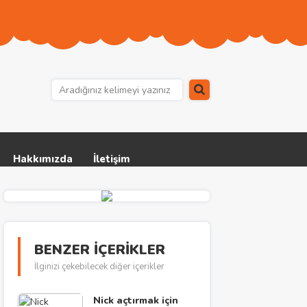
Hakkımızda
İletişim
BENZER İÇERİKLER
İlginizi çekebilecek diğer içerikler
Nick açtırmak için