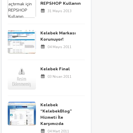
REPSHOP Kullanın
31 Mayıs 2013
Kelebek Markası
Korunuyor!
04 Mayıs 2011
Kelebek Final
03 Nisan 2011
Kelebek
“KelebekBlog”
Hizmeti İle
Karşımızda
04 Mart 2011