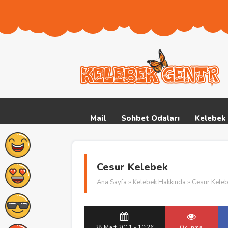
Mail
Sohbet Odaları
Kelebek 
Cesur Kelebek
Ana Sayfa
»
Kelebek Hakkında
» Cesur Kele
28 Mart 2011 - 10:26
Okunma