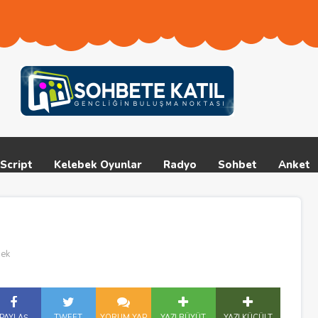
Script
Kelebek Oyunlar
Radyo
Sohbet
Anket
bek
PAYLAŞ
TWEET
YORUM YAP
YAZI BÜYÜT
YAZI KÜÇÜLT