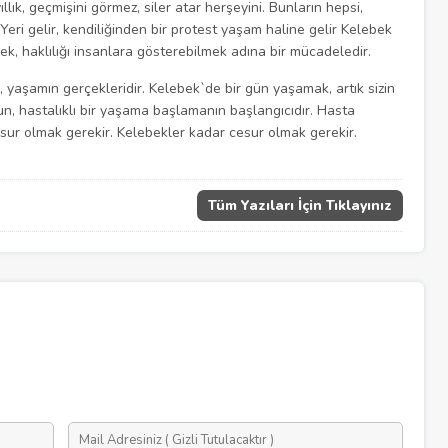
ıllık, geçmişini görmez, siler atar herşeyini. Bunların hepsi,
eri gelir, kendiliğinden bir protest yaşam haline gelir Kelebek
k, haklılığı insanlara gösterebilmek adına bir mücadeledir.
, yaşamın gerçekleridir. Kelebek`de bir gün yaşamak, artık sizin
n, hastalıklı bir yaşama başlamanın başlangıcıdır. Hasta
ur olmak gerekir. Kelebekler kadar cesur olmak gerekir.
Tüm Yazıları İçin Tıklayınız