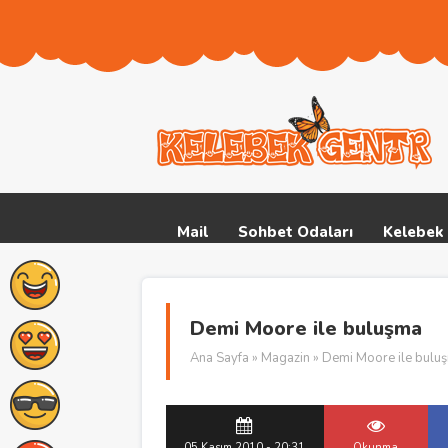
Mail
Sohbet Odaları
Kelebek 
Demi Moore ile buluşma
Ana Sayfa
»
Magazin
» Demi Moore ile bulu
05 Kasım 2010 - 20:31
Okunma