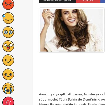
Avusturya`ya gitti.
Almanya, Avusturya ve İs
süpermodel Tülin Şahin de Demi`nin dave
Moore ile aynı otelde kalacak. Şahin yeme