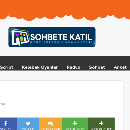
Script
Kelebek Oyunlar
Radyo
Sohbet
Anket
şma
PAYLAŞ
TWEET
YORUM YAP
YAZI BÜYÜT
YAZI KÜÇÜLT