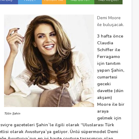
Demi Moore
ile buluşacak.
3 hafta önce
Claudia
Schiffer ile
Ferragamo
için tanıtım
yapan Şahin,
cumartesi
geceki
davette (dün
akşam)
Moore ile bir
araya
Tülin Şahin
gelmek için
viçre gazeteleri Şahin`le ilgili olarak “Uluslarası Türk
tlisi olarak Avusturya`ya geliyor. Ünlü süpermodel Demi
ğe Avusturya`nın en iyi haute couture tasarımcısı olan