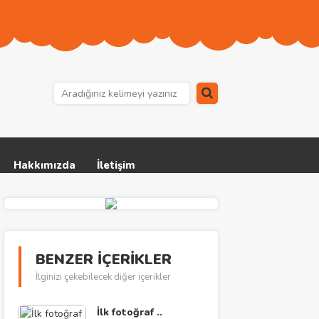
Hakkımızda
İletişim
BENZER İÇERİKLER
İlginizi çekebilecek diğer içerikler
İlk fotoğraf ..