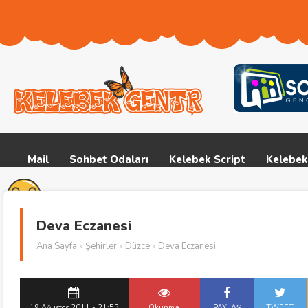
Mail
Sohbet Odaları
Kelebek Script
Kelebek
Deva Eczanesi
Ana Sayfa
»
Şehirler
»
Düzce
» Deva Eczanesi
19 Ağustos 2011 - 21:53
Okunma
PAYLAŞ
TWEET