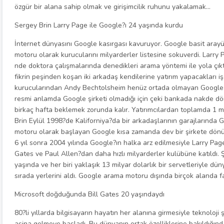
özgür bir alana sahip olmak ve girişimcilik ruhunu yakalamak…
Sergey Brin Larry Page ile Google?ı 24 yaşında kurdu
İnternet dünyasını Google kasırgası kavuruyor. Google basit arayü
motoru olarak kurucularını milyarderler listesine sokuverdi. Larry
nde doktora çalışmalarında denedikleri arama yöntemi ile yola çıkt
fikrin peşinden koşan iki arkadaş kendilerine yatırım yapacakları i
kurucularından Andy Bechtolsheim henüz ortada olmayan Google isim
resmi anlamda Google şirketi olmadığı için çeki bankada nakde d
birkaç hafta beklemek zorunda kalır. Yatırımcılardan toplamda 1 
Brin Eylül 1998?de Kaliforniya?da bir arkadaşlarının garajlarında 
motoru olarak başlayan Google kısa zamanda dev bir şirkete dönü
6 yıl sonra 2004 yılında Google?ın halka arz edilmesiyle Larry Page
Gates ve Paul Allen?dan daha hızlı milyarderler kulübüne katıldı.
yaşında ve her biri yaklaşık 13 milyar dolarlık bir servetleriyle dü
sırada yerlerini aldı. Google arama motoru dışında birçok alanda 
Microsoft doğduğunda Bill Gates 20 yaşındaydı
80?li yıllarda bilgisayarın hayatın her alanına girmesiyle teknoloji ş
aşina gelmeye başladı. Bu dünyanın ortak özelliklerine bakıldığınd