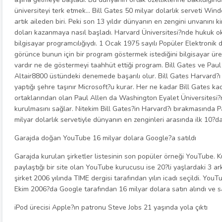
üniversiteyi terk etmek… Bill Gates 50 milyar dolarlık serveti Wi
artık aileden biri. Peki son 13 yıldır dünyanın en zengini unvanın
doları kazanmaya nasıl başladı. Harvard Üniversitesi?nde hukuk ok
bilgisayar programcılığıydı. 1 Ocak 1975 sayılı Popüler Elektronik d
görünce bunun için bir program göstermek istediğini bilgisayar üret
vardır ne de göstermeyi taahhüt ettiği program. Bill Gates ve Pau
Altair8800 üstündeki denemede başarılı olur. Bill Gates Harvard?ı 
yaptığı şehre taşınır Microsoft?u kurar. Her ne kadar Bill Gates k
ortaklarından olan Paul Allen da Washington Eyalet Üniversitesi?n
kurulmasını sağlar. Nitekim Bill Gates?in Harvard?ı bırakmasında Pa
milyar dolarlık servetiyle dünyanın en zenginleri arasında ilk 10?
Garajda doğan YouTube 16 milyar dolara Google?a satıldı
Garajda kurulan şirketler listesinin son popüler örneği YouTube. Kul
paylaştığı bir site olan YouTube kurucusu ise 20?li yaşlardaki 3 a
şirket 2006 yılında TIME dergisi tarafından yılın icadı seçildi. You
Ekim 2006?da Google tarafından 16 milyar dolara satın alındı ve sa
iPod ürecisi Apple?ın patronu Steve Jobs 21 yaşında yola çıktı