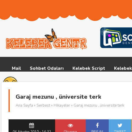
Mail
Sohbet Odaları
Kelebek Script
Kelebek
Garaj mezunu , üniversite terk
Ana Sayfa
»
Serbest
»
Hikayeler
» Garaj mezunu , üniversite terk
04 Ağustos 2010 - 14:32
Okunma
PAYLAŞ
TWEET