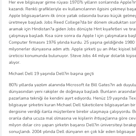
Her eve bilgisayar girme rüyası 1970?li yılların sonlarında Apple?ın
kazandı. Renkli grafikleriyle ev kullanıcılarının ilgisini çekmeyi b
Apple bilgisayarlarını ilk önce yatak odasında burası küçük gelme
üretmeye başladı. Jobs Reed College?da bir dönem okuduktan sonr
aramak için Hindistan?a giden Jobs dönüşte Hint kıyafetleri ve tıraş
çalışmaya başladı. Kısa süre sonra da Apple I için çalışmalara ba
Computer firmasını 1976 yılında kurdu. 25 yaşına geldiğinde 1980 y
milyonerler dünyasına adım attı. Apple şirketi şu an iMac kişisel bi
üreticisi konumunda bulunuyor. Steve Jobs 44 milyar dolarlık kişise
alıyor.
Michael Dell 19 yaşında Dell?in başına geçti
80?li yıllarda yazılım alanında Microsoft ile Bill Gates?in adı duyu
dünyasından yeni rakipler de doğmaya başladı. Bunların arasından 
pazarlama tekniği ile kendini ayırt ediyordu. Henüz 19 yaşında Te
bilgisayar şirketini kuran Michael Dell tüketicilere bilgisayarları b
dergisine verdiği ilanla müşterilere birebir ulaşmaya çalışıyordu. Bu
oranla daha ucuza mal olmasına ve kişilerin ihtiyaçlarına göre cev
milyon dolar ciro yapan şirketin başarısı Dell?in üniversiteyi bırakı
sonuçlandı. 2004 yılında Dell dünyanın en çok kâr eden bilgisayar ü