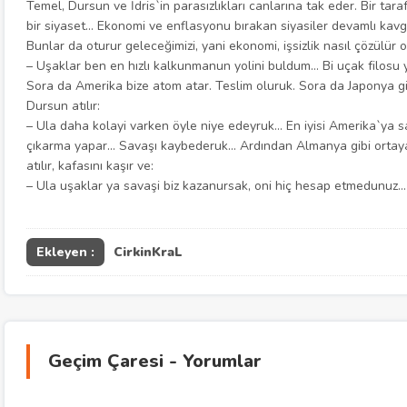
Temel, Dursun ve İdris`in parasızlıkları canlarına tak eder. Bir tara
bir siyaset… Ekonomi ve enflasyonu bırakan siyasiler devamlı kav
Bunlar da oturur geleceğimizi, yani ekonomi, işsizlik nasıl çözülür onu
– Uşaklar ben en hızlı kalkunmanun yolini buldum… Bi uçak filosu
Sora da Amerika bize atom atar. Teslim oluruk. Sora da Japonya g
Dursun atılır:
– Ula daha kolayi varken öyle niye edeyruk… En iyisi Amerika`ya sa
çıkarma yapar… Savaşı kaybederuk… Ardından Almanya gibi ortay
atılır, kafasını kaşır ve:
– Ula uşaklar ya savaşi biz kazanursak, oni hiç hesap etmedunuz…
Ekleyen :
CirkinKraL
Geçim Çaresi - Yorumlar