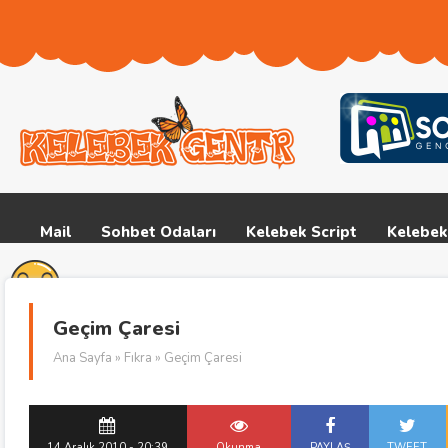
Mail
Sohbet Odaları
Kelebek Script
Kelebek
Geçim Çaresi
Ana Sayfa
»
Fıkra
» Geçim Çaresi
14 Aralık 2010 - 20:39
Okunma
PAYLAŞ
TWEET