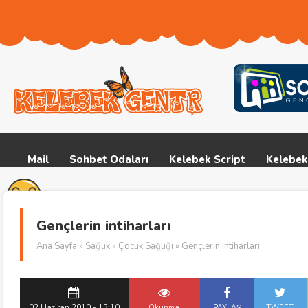
Mail
Sohbet Odaları
Kelebek Script
Kelebek
Gençlerin intiharları
Ana Sayfa
»
Sağlık
»
Çocuk Sağlığı
» Gençlerin intiharları
02 Haziran 2010 - 13:10
Okunma
PAYLAŞ
TWEET