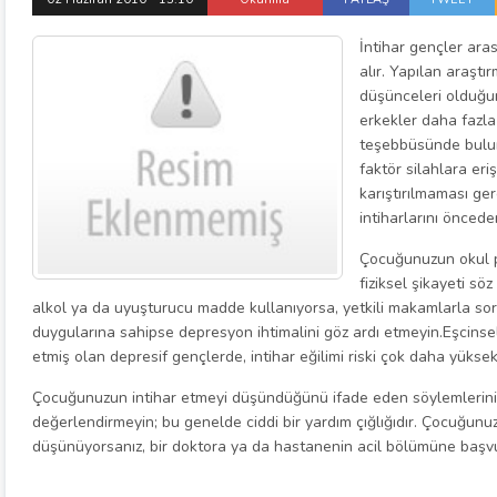
İntihar gençler ara
alır. Yapılan araştır
düşünceleri olduğu
erkekler daha fazla 
teşebbüsünde bulun
faktör silahlara eri
karıştırılmaması ge
intiharlarını öncede
Çocuğunuzun okul p
fiziksel şikayeti sö
alkol ya da uyuşturucu madde kullanıyorsa, yetkili makamlarla so
duygularına sahipse depresyon ihtimalini göz ardı etmeyin.Eşcinsel g
etmiş olan depresif gençlerde, intihar eğilimi riski çok daha yüksekt
Çocuğunuzun intihar etmeyi düşündüğünü ifade eden söylemlerini h
değerlendirmeyin; bu genelde ciddi bir yardım çığlığıdır. Çocuğunu
düşünüyorsanız, bir doktora ya da hastanenin acil bölümüne başv