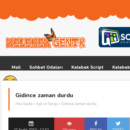
Mail
Sohbet Odaları
Kelebek Script
Kelebek
Gidince zaman durdu
Ana Sayfa
»
Aşk ve Sevgi
» Gidince zaman durdu
27 Aralık 2010 - 12:42
Okunma
PAYLAŞ
TWEET