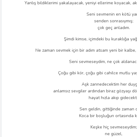
Yanlış bildiklerimi yakalayacak, yeniyi ellerime koyacak, a
Seni sevmenin en kötü yan
senden sonrasıymış;
çok geç anladım.
Şimdi kimse, içimdeki bu kuraklığa ya
Ne zaman sevmek için bir adım atsam yeni bir kalbe,
Seni sevmeseydim, ne çok aldanac
Çoğu gibi kör, çoğu gibi cahilce mutlu ya
Aşk zannedecektim her duy
anlamsız sevgiler ardından biraz gözyaşı d
hayat hızla akıp gidecekti
Sen geldin, gittiğinde zaman 
Koca bir boşluğun ortasında k
Keşke hiç sevmeseydim;
ne güzel,