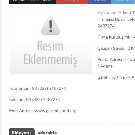
Açıklama : Adana Te
Firmamız Huzur Evl
2487274
Firma Kuruluş Yılı : 
Çalışan Sayısı : 0 Ki
Posta Adresi : Huzur
/ Adana
Şehir : Türkiye -> 
Telefonlar : 90 (322) 2487274
Fakslar : 90 (322) 2487274
Web Adresi : www.gizemticaret.org
Ekleyen :
adorable