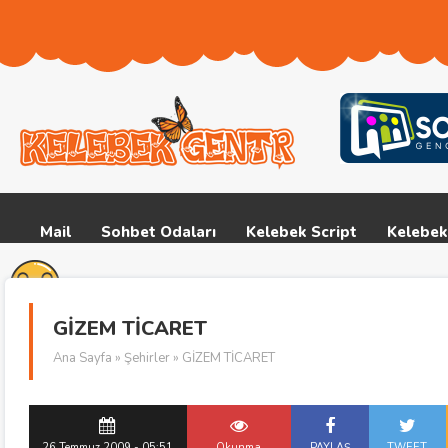
Mail
Sohbet Odaları
Kelebek Script
Kelebek
GİZEM TİCARET
Ana Sayfa
»
Şehirler
» GİZEM TİCARET
26 Temmuz 2009 - 05:51
Okunma
PAYLAŞ
TWEET