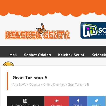
Mail
Sohbet Odaları
Kelebek Script
Kelebek
Gran Turismo 5
Ana Sayfa
»
Oyunlar
»
Online Oyunlar.
» Gran Turismo 5
31 Ocak 2010 - 02:27
Okunma
PAYLAŞ
TWEET