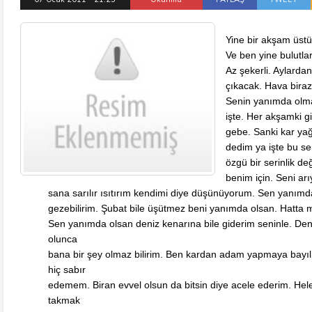
Yine bir akşam üs
Ve ben yine bulutla
Az şekerli. Aylarda
çıkacak. Hava birazc
Senin yanımda olma
işte. Her akşamki g
gebe.
Sanki kar ya
dedim ya işte bu s
özgü bir serinlik d
benim için. Seni arı
sana sarılır ısıtırım kendimi diye düşünüyorum. Sen yanımda
gezebilirim. Şubat bile üşütmez beni yanımda olsan. Hatta 
Sen yanımda olsan deniz kenarına bile giderim seninle. De
olunca
bana bir şey olmaz bilirim. Ben kardan adam yapmaya bay
hiç sabır
edemem. Biran evvel olsun da bitsin diye acele ederim. Hel
takmak