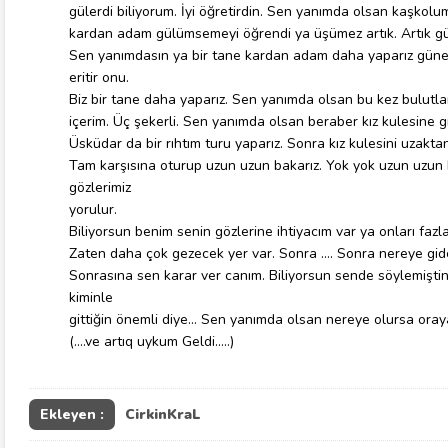
gülerdi biliyorum. İyi öğretirdin. Sen yanımda olsan kaşkolu
kardan adam gülümsemeyi öğrendi ya üşümez artık. Artık g
Sen yanımdasın ya bir tane kardan adam daha yaparız güne
eritir onu.
Biz bir tane daha yaparız. Sen yanımda olsan bu kez bulutla
içerim. Üç şekerli. Sen yanımda olsan beraber kız kulesine gi
Üsküdar da bir rıhtım turu yaparız. Sonra kız kulesini uzakta
Tam karşısına oturup uzun uzun bakarız. Yok yok uzun uzun
gözlerimiz
yorulur.
Biliyorsun benim senin gözlerine ihtiyacım var ya onları fazl
Zaten daha çok gezecek yer var. Sonra …. Sonra nereye gid
Sonrasına sen karar ver canım. Biliyorsun sende söylemiştin
kiminle
gittiğin önemli diye… Sen yanımda olsan nereye olursa oray
(….ve artıq uykum Geldi…..)
Ekleyen :
CirkinKraL