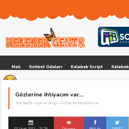
Mail
Sohbet Odaları
Kelebek Script
Kelebek
Gözlerine ihtiyacım var…
Ana Sayfa
»
Aşk ve Sevgi
» Gözlerine ihtiyacım var…
07 Ocak 2011 - 21:25
Okunma
PAYLAŞ
TWEET