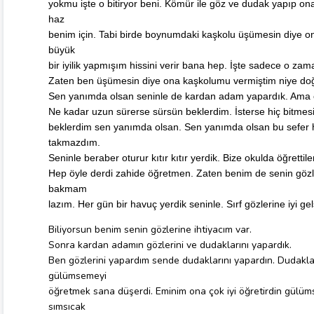
yokmu işte o bitiryor beni. Kömür ile göz ve dudak yapıp 
haz
benim için. Tabi birde boynumdaki kaşkolu üşümesin diye o
büyük
bir iyilik yapmışım hissini verir bana hep. İşte sadece o z
Zaten ben üşümesin diye ona kaşkolumu vermiştim niye do
Sen yanımda olsan seninle de kardan adam yapardık. Ama 
Ne kadar uzun sürerse sürsün beklerdim. İsterse hiç bitmesin
beklerdim sen yanımda olsan. Sen yanımda olsan bu sefe
takmazdım.
Seninle beraber oturur kıtır kıtır yerdik. Bize okulda öğrettile
Hep öyle derdi zahide öğretmen. Zaten benim de senin gözler
bakmam
lazım. Her gün bir havuç yerdik seninle. Sırf gözlerine iyi gel
Biliyorsun benim senin gözlerine ihtiyacım var.
Sonra kardan adamın gözlerini ve dudaklarını yapardık.
Ben gözlerini yapardım sende dudaklarını yapardın. Dudaklar
gülümsemeyi
öğretmek sana düşerdi. Eminim ona çok iyi öğretirdin gülüm
sımsıcak