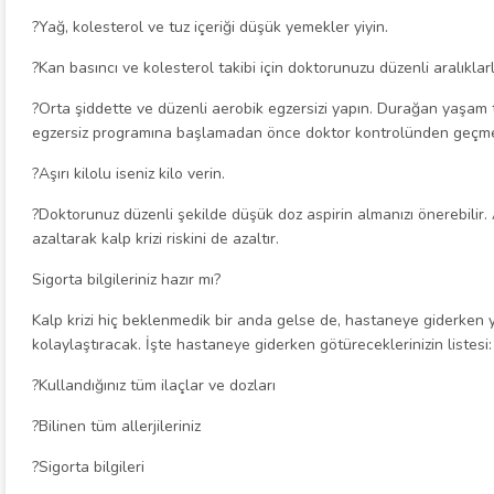
?Yağ, kolesterol ve tuz içeriği düşük yemekler yiyin.
?Kan basıncı ve kolesterol takibi için doktorunuzu düzenli aralıklarl
?Orta şiddette ve düzenli aerobik egzersizi yapın. Durağan yaşam t
egzersiz programına başlamadan önce doktor kontrolünden geçmel
?Aşırı kilolu iseniz kilo verin.
?Doktorunuz düzenli şekilde düşük doz aspirin almanızı önerebilir. 
azaltarak kalp krizi riskini de azaltır.
Sigorta bilgileriniz hazır mı?
Kalp krizi hiç beklenmedik bir anda gelse de, hastaneye giderken ya
kolaylaştıracak. İşte hastaneye giderken götüreceklerinizin listesi:
?Kullandığınız tüm ilaçlar ve dozları
?Bilinen tüm allerjileriniz
?Sigorta bilgileri