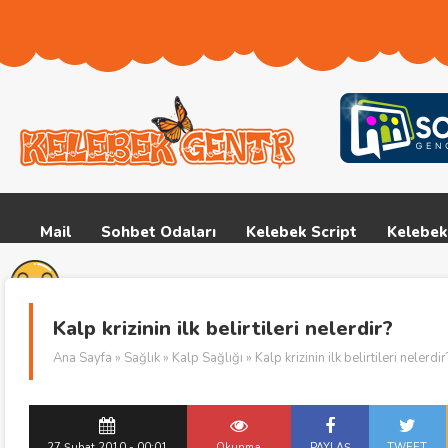
Mail
Sohbet Odaları
Kelebek Script
Kelebek
Kalp krizinin ilk belirtileri nelerdir?
Ana Sayfa
»
Sağlık
»
Kalp Sağlığı
» Kalp krizinin ilk belirtileri nelerdir
27 Şubat 2010 - 00:01
Okunma
PAYLAŞ
TWEET