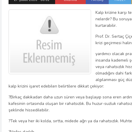
Kalp krizine karşı tet
nelerdir? Bu soruya 
kurtarabilir.
Prof. Dr. Sertaç Çiç
krizi geçirmesi hali
yardımcı olacak prat
insanda kademeli şe
veya rahatsızlık hiss
olmadığını dahi far
algılanması güç düz
kalp krizini işaret edebilen belirtilere dikkat çekiyor:
?Birkaç dakikadan daha uzun süren veya başlayıp sona eren ardın
kafesinin ortasında oluşan bir rahatsızlık. Bu huzur-suzluk rahatsız 
şeklinde hissedilebilir.
?Tek veya her iki kolda, sırtta, midede ağrı ya da rahatsızlık. Muht
?Nefes darlığı.