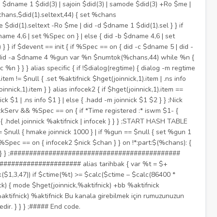
 $dname 1 $did(3) | sajoin $did(3) | samode $did(3) +Ro $me |
%chans,$did(1).seltext,44) { set %chans
$did(1).seltext -Ro $me | did -d $dname 1 $did(1).sel } } if
dname 4,6 | set %Spec on } | else { did -b $dname 4,6 | set
 } } if $devent == init { if %Spec == on { did -c $dname 5 | did -
 } did -a $dname 4 %gun var %n $numtok(%chans,44) while %n {
 } } } alias specific { if !$dialog(regtime) { dialog -m regtime
.item != $null { .set %aktifnick $hget(joinnick,1).item | .ns info
oinnick,1).item } } alias infocek2 { if $hget(joinnick,1).item ==
ck $1 | .ns info $1 } | else { .hadd -m joinnick $1 $2 } } ;Nick
 NickServ && %Spec == on { if *Time registered :* iswm $1- {
- { .hdel joinnick %aktifnick | infocek } } } ;START HASH TABLE
== $null { hmake joinnick 1000 } | if %gun == $null { set %gun 1
if %Spec == on { infocek2 $nick $chan } } on !*:part:$(%chans): {
 $nick } } ;############################################
#################### alias tarihbak { var %t = $+
ok($1,3,47)) if $ctime(%t) >= $calc($ctime – $calc(86400 *
ck) { mode $hget(joinnick,%aktifnick) +bb %aktifnick
%aktifnick) %aktifnick Bu kanala girebilmek için rumuzunuzun
ir. } } } ;##### End code.