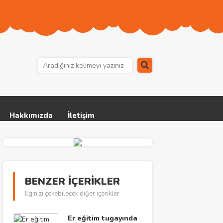
Hakkımızda
İletişim
BENZER İÇERİKLER
İlginizi çekebilecek diğer içerikler
Er eğitim tugayında