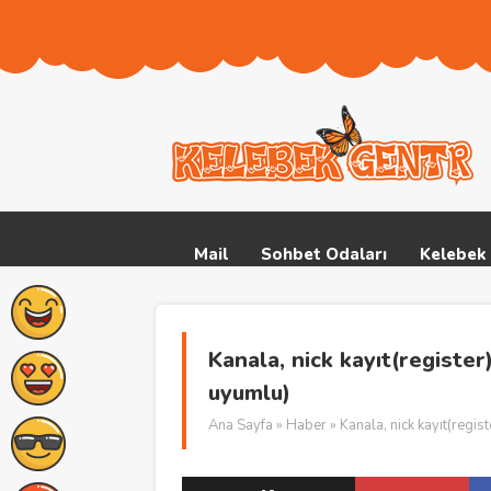
Mail
Sohbet Odaları
Kelebek 
Kanala, nick kayıt(register
uyumlu)
Ana Sayfa
»
Haber
» Kanala, nick kayıt(regis