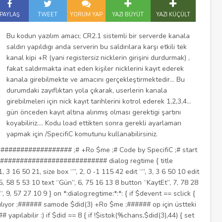
PAYLAŞ
TWEET
YORUM YAP
YAZI BÜYÜT
YAZI KÜÇÜLT
Bu kodun yazılım amacı; CR2.1 sistemli bir serverde kanala
saldırı yapıldıgı anda serverin bu saldırılara karşı etkili tek
kanal kipi +R (yani registersiz nicklerin girişini durdurmak) ,
fakat saldırmakta inat eden kişiler nicklerini kayıt ederek
kanala girebilmekte ve amacını gerçekleştirmektedir… Bu
durumdaki zayıflıktan yola çıkarak, userlerin kanala
girebilmeleri için nick kayıt tarihlerini kotrol ederek 1,2,3,4…
gün önceden kayıt altına alınmış olması gerektigi şartını
koyabiliriz…. Kodu load ettikten sonra gerekli ayarlamarı
yapmak için /SpecifiC komutunu kullanabilirsiniz.
################ ;# +Ro $me ;# Code by SpecifiC ;# start
########################### dialog regtime { title
 3 16 50 21, size box “”, 2, 0 -1 115 42 edit “”, 3, 3 6 50 10 edit
 5, 58 5 53 10 text “Gün”, 6, 75 16 13 8 button “KaytEt”, 7, 78 28
 9, 57 27 10 9 } on *:dialog:regtime:*:*: { if $devent == sclick {
yor ;###### samode $did(3) +Ro $me ;###### op için üstteki
apılabilir :) if $did == 8 { if !$istok(%chans,$did(3),44) { set