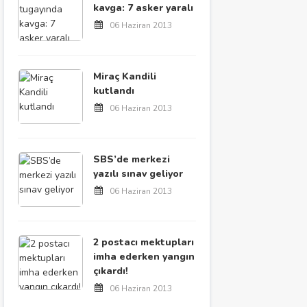
kavga: 7 asker yaralı
06 Haziran 2013
Miraç Kandili
kutlandı
06 Haziran 2013
SBS’de merkezi
yazılı sınav geliyor
06 Haziran 2013
2 postacı mektupları
imha ederken yangın
çıkardı!
06 Haziran 2013