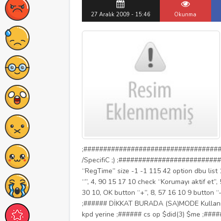
27 Aralık 2009 - 15:46
Okunma
;#####################################
/SpecifiC ;) ;##########################
“RegTime” size -1 -1 115 42 option dbu list 1,
“”, 4, 90 15 17 10 check “Korumayı aktif et”,
30 10, OK button “+”, 8, 57 16 10 9 button “-“,
;###### DİKKAT BURADA (SA)MODE Kullanılı
kpd yerine ;###### cs op $did(3) $me ;###### y