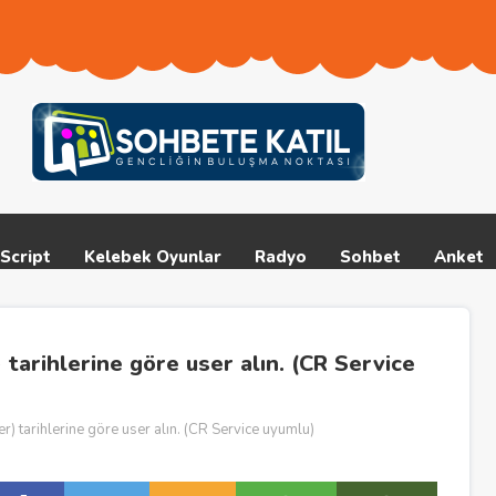
Script
Kelebek Oyunlar
Radyo
Sohbet
Anket
) tarihlerine göre user alın. (CR Service
ter) tarihlerine göre user alın. (CR Service uyumlu)