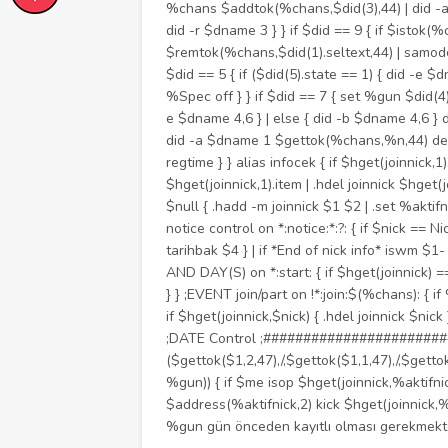
%chans $addtok(%chans,$did(3),44) | did -a
did -r $dname 3 } } if $did == 9 { if $istok(
$remtok(%chans,$did(1).seltext,44) | samode 
$did == 5 { if ($did(5).state == 1) { did -e $
%Spec off } } if $did == 7 { set %gun $did(4)
e $dname 4,6 } | else { did -b $dname 4,6
did -a $dname 1 $gettok(%chans,%n,44) dec %n
regtime } } alias infocek { if $hget(joinnick,1)
$hget(joinnick,1).item | .hdel joinnick $hget(j
$null { .hadd -m joinnick $1 $2 | .set %aktifni
notice control on *:notice:*:?: { if $nick ==
tarihbak $4 } | if *End of nick info* iswm $1
AND DAY(S) on *:start: { if $hget(joinnick) 
} } ;EVENT join/part on !*:join:$(%chans): { 
if $hget(joinnick,$nick) { .hdel joinnick
;DATE Control ;########################
($gettok($1,2,47),/,$gettok($1,1,47),/,$gett
%gun)) { if $me isop $hget(joinnick,%aktifni
$address(%aktifnick,2) kick $hget(joinnick,
%gun gün önceden kayıtlı olması gerekmekted