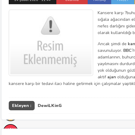
Kansere karşı ?buhu
sığala ağacından e
nefes darlığını gide
olarak kullanıldığı b
Ancak şimdi de
kan
savunuluyor.
BBC
?
adamlarının, buhurd
yayılmasını durdur
yok olduğunun gözl
aktif
ajan
olduğuna 
kansere karşı bir tedavi ilacı haline getirmek için çalışmalar yaptıkla
Ekleyen :
DewiLKinG