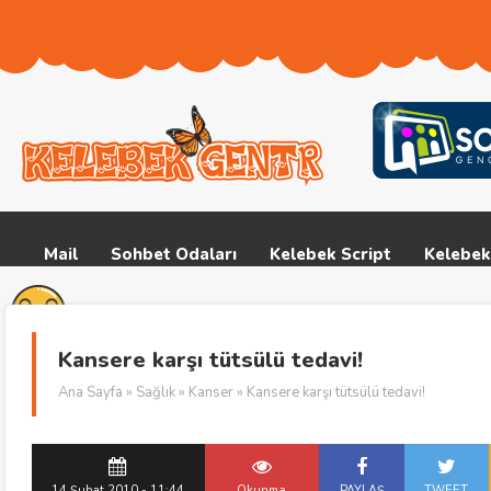
Mail
Sohbet Odaları
Kelebek Script
Kelebek
Kansere karşı tütsülü tedavi!
Ana Sayfa
»
Sağlık
»
Kanser
» Kansere karşı tütsülü tedavi!
14 Şubat 2010 - 11:44
Okunma
PAYLAŞ
TWEET