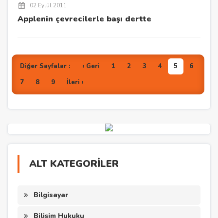
02 Eylül 2011
Applenin çevrecilerle başı dertte
Diğer Sayfalar :
‹ Geri
1
2
3
4
5
6
7
8
9
İleri ›
ALT KATEGORİLER
Bilgisayar
Bilişim Hukuku