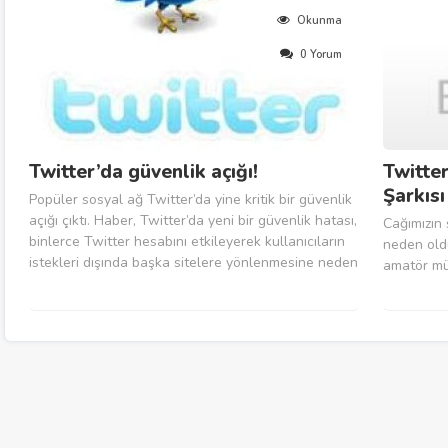
Okunma
0 Yorum
Twitter’da güvenlik açığı!
Twitter
Şarkısı
Popüler sosyal ağ Twitter’da yine kritik bir güvenlik
açığı çıktı. Haber, Twitter’da yeni bir güvenlik hatası,
Cağımızın 
binlerce Twitter hesabını etkileyerek kullanıcıların
neden oldu
istekleri dışında başka sitelere yönlenmesine neden
amatör mü
oldu.
girisimler
Evcimik tar