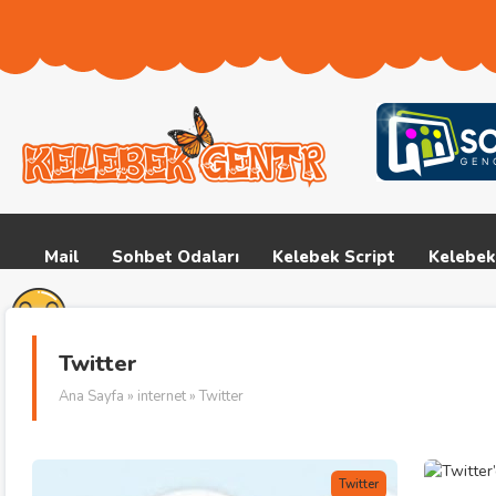
Mail
Sohbet Odaları
Kelebek Script
Kelebek
Twitter
Ana Sayfa
»
internet
» Twitter
Twitter