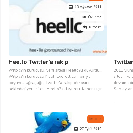
13 Ağustos 2011
Okunma
0 Yorum
Heello Twitter’e rakip
Twitter
Witpic?in kurucusu, yeni sitesi Heello?u duyurdu…
2011 yılın
Witpic?in kurucusu Noah Everett tam bir yıl
sitesi Twi
boyunca uğraştığı , Twitter’a rakip olmasını
devam ediy
beklediği yeni sitesi Heello?u duyurdu. Kendisi için
Son ayları
avantajlı hale getirmek isteyen Twitpic kurucusu
Twitter ol
önemli bir adım atarak fotoğraf paylaşma özelliği
açıklama y
olan yakın zamanda da video paylaşımı...
popülerliği
internet
27 Eylül 2010