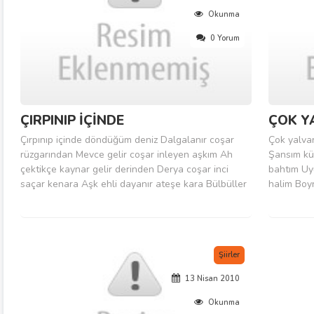
Okunma
0 Yorum
ÇIRPINIP İÇİNDE
ÇOK Y
Çırpınıp içinde döndüğüm deniz Dalgalanır coşar
Çok yalva
rüzgarından Mevce gelir coşar inleyen aşkım Ah
Şansım kü
çektikçe kaynar gelir derinden Derya coşar inci
bahtım Uy
saçar kenara Aşk ehli dayanır ateşe kara Bülbüller
halim Boy
gül için giyinler kara Seherler uyanır gülizarından
bahtım Ka
Dert ile mihnete dalmayan aşık Ne yemiş ne
oldu Uzun
doymuş eli bulaşık Kınama...
Tecellim b
Aşka...
Şiirler
13 Nisan 2010
Okunma