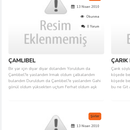
13 Nisan 2010
Okunma
0 Yorum
ÇAMLIBEL
ÇARIK
Bir yar için diyar diyar dolandım Yoruldum da
Çarık söy
Çamlıbel?e yaslandım Irmak oldum çalkalandım
köşede be
bulandım Duruldum da Çamlıbel?e yaslandım Gahi
köşede be
gönül oldum yüksekten uçtum Ferhat oldum aşk
bu ne Git
uğrunda çalıştım İrenk irenk çiçeklere karıştım
Ben köşede
Dirildim de Çamlıbel?e yaslandım Yıldızdağı Pir
ben de de
Sultan?ın yaylası Kılıç kalkan kırat...
mevkileri 
Şiirler
13 Nisan 2010