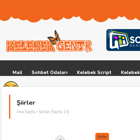
Mail
Sohbet Odaları
Kelebek Script
Kelebek
Şiirler
Ana Sayfa
» Şiirler (Sayfa 13)
Şiirler