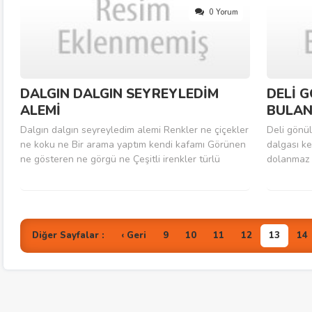
0 Yorum
DALGIN DALGIN SEYREYLEDİM
DELİ 
ALEMİ
BULA
Dalgın dalgın seyreyledim alemi Renkler ne çiçekler
Deli gönü
ne koku ne Bir arama yaptım kendi kafamı Görünen
dalgası ke
ne gösteren ne görgü ne Çeşitli irenkler türlü
dolanmaz 
görüşler Hayal midir rüya mıdır bu işler Tatlı
delidir d
muhabbetler güzel sevişler Güzellik ne sevda nedir
yaştan Bo
sevgi ne Göz ile görülmez duyulan sesler Nerden
kor közü k
uyanıyor bizdeki hisler Şekilsiz...
dinmez He
Taşıma...
Diğer Sayfalar :
‹ Geri
9
10
11
12
13
14