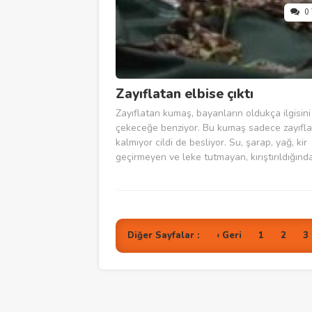
0
Zayıflatan elbise çıktı
Zayıflatan kumaş, bayanların oldukça ilgisini
çekeceğe benziyor. Bu kumaş sadece zayıfl
kalmıyor cildi de besliyor. Su, şarap, yağ, kir
geçirmeyen ve leke tutmayan, kırıştırıldığınd
deformasyona uğramayan kumaş icat eden 
firma şimdi ise cildi temizleyen ve zayıflata
geliştirdi. Şili acı biberi, ahududu,...
Diğer Sayfalar :
‹ Geri
1
2
3