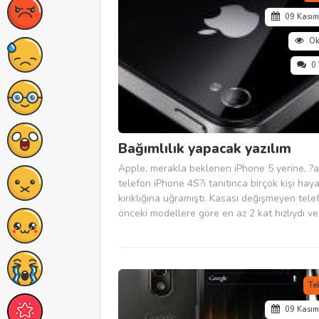
09 Kası
O
0
Bağımlılık yapacak yazılım
Apple, merakla beklenen iPhone 5 yerine, ?ak
telefon iPhone 4S?i tanıtınca birçok kişi haya
kırıklığına uğramıştı. Kasası değişmeyen tele
önceki modellere göre en az 2 kat hızlıydı v
lik kamerası vardı. Fakat telefonun ezber boz
özelliği tanıtımda teknoloji tutkunlarının göz
sokuldu. Kullanıcıyla...
Te
09 Kası