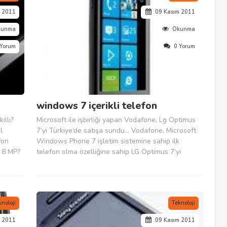
m 2011
09 Kasım 2011
kunma
Okunma
 Yorum
0 Yorum
windows 7 içerikli telefon
ıllı?
Microsoft ile işbirliği yapan Vodafone, Lg Optimus
l
7’yi Türkiye’de satışa sundu… Vodafone, Microsoft
fon
Windows Phone 7 işletim sistemine sahip ilk
e 8 MP?
telefon olma özelliğine sahip LG Optimus 7’yi
an bir
Türkiye’de kullanıcılarına sunuyor. Vodafone
üne
aboneleri, LG Optimus 7’ye 24 ay abonelik
karşılığında CepNet...
knoloji
Teknoloji
m 2011
09 Kasım 2011