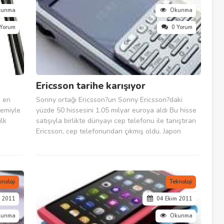
kunma
Okunma
 Yorum
0 Yorum
Ericsson tarihe karışıyor
n en
Sonny ortağı Ericsson?un Sonny Ericsson?daki
temiyle
yüzde 50 hissesini 1.05 milyar euroya aldı Bu hisse
ilk
satışıyla birlikte dünyayı cep telefonu ile tanıştıran
Ericsson, cep telefonundan çıkmış oldu. Japon
tı.
elektronik devi Sony, 2001 yılının Ekim ayından bu
emiyle
yana stratejik ortaklık yürüttüğü İsveçli Telekom
şirketi LM Ericsson?un...
knoloji
Teknoloji
m 2011
04 Ekim 2011
kunma
Okunma