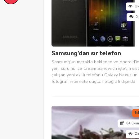
O
0
Samsung’dan sır telefon
Samsung’un merakla beklenen ve Android’i
yeni sürümü Ice Cream Sandwich işletim sis
çalışan yeni akıllı telefonu Galaxy Nexus’un 
fotoğrafı internete düştü. Fotoğrafı dışında
telefonun donanımsal özellikleri de ortaya çık
Android 4.0 Ice Cream Sandwich işletim sist
çalışan Galaxy...
Te
04 Eki
O