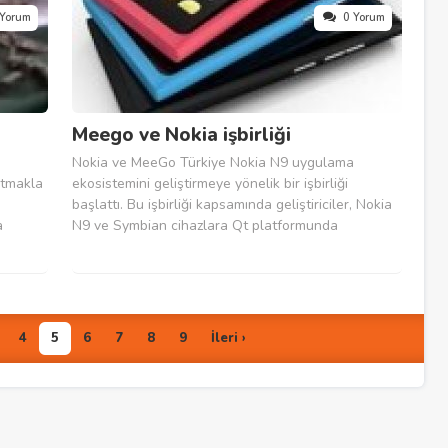
 Yorum
0 Yorum
Meego ve Nokia işbirliği
Nokia ve MeeGo Türkiye Nokia N9 uygulama
atmakla
ekosistemini geliştirmeye yönelik bir işbirliği
başlattı. Bu işbirliği kapsamında geliştiriciler, Nokia
a
N9 ve Symbian cihazlara Qt platformunda
Türk
uygulama geliştirmeye yönelik ?Nokia Uygulama
n kumaş
Geliştirme? kitabına ücretsiz sahip olabilecek,
İngilizce Nokia N9 uygulamalarını Türkçe?ye
çevirerek...
4
5
6
7
8
9
İleri ›