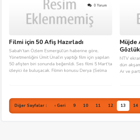
0 Yorum
Filmi için 50 Afiş Hazırladı
Müjde 
Gözlük
Sabah’tan Özlem Esmergül’ün haberine göre,
Yönetmenliğini Ümit Ünal’ın yaptığı film için yapılan
NTV ekranl
50 afişten biri sonunda beğenildi. Ses filmi 5 Mart’ta
dün akşam 
izleyici ile buluşacak. Filmin konusu Derya (Selma
Ar ve part
Ergeç) bir bankanın çağrı merkezinde çalışan ve
programda 
yaşlı annesi (ışık Yenersu) ile birlikte yaşayan...
anıldı. Am
Ar absürd 
Diğer Sayfalar :
‹ Geri
9
10
11
12
13
14