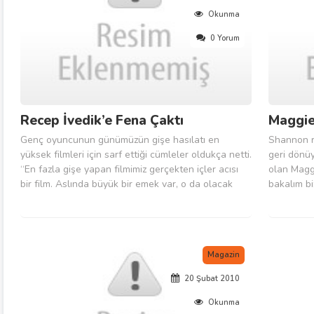
Okunma
0 Yorum
Recep İvedik’e Fena Çaktı
Maggie
Genç oyuncunun günümüzün gişe hasılatı en
Shannon rö
yüksek filmleri için sarf ettiği cümleler oldukça netti.
geri dönüy
“En fazla gişe yapan filmimiz gerçekten içler acısı
olan Maggi
bir film. Aslında büyük bir emek var, o da olacak
bakalım b
tabii ki; sinemanın rengidir, karşısında değilim ama
dizide Sayi
bir o kadar da diğer filmlerin gişe yapmasını
ölmesi ile
isterim’...
izlediğimiz.
Magazin
20 Şubat 2010
Okunma