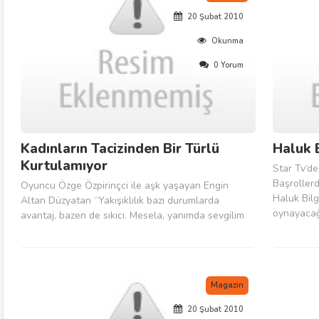
20 Şubat 2010
Okunma
0 Yorum
Kadınların Tacizinden Bir Türlü
Haluk B
Kurtulamıyor
Star Tv‘de 
Başrollerd
Oyuncu Özge Özpirinçci ile aşk yaşayan Engin
Haluk Bil
Altan Düzyatan “Yakışıklılık bazı durumlarda
oynayacağı
avantaj, bazen de sıkıcı. Mesela, yanımda sevgilim
çiftin ara
olmadan bara gittiğim zaman rahat edemiyorum.
Sevecen bi
Kadınlar gözleri ile taciz ediyor. Bana öyle acayip
kendisinde
bakıyorlar ki, bardan kaçmak zorunda kalıyorum”
dedi.
Magazin
20 Şubat 2010