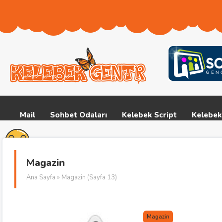
Mail
Sohbet Odaları
Kelebek Script
Kelebek
Magazin
Ana Sayfa
» Magazin (Sayfa 13)
Magazin