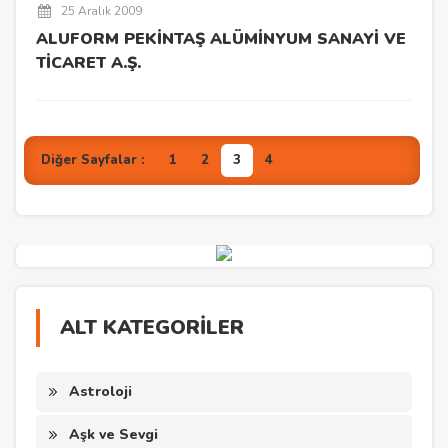
25 Aralık 2009
ALUFORM PEKİNTAŞ ALÜMİNYUM SANAYİ VE
TİCARET A.Ş.
Diğer Sayfalar :
1
2
3
4
ALT KATEGORİLER
Astroloji
Aşk ve Sevgi