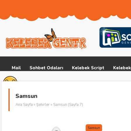
Mail
Sohbet Odaları
Kelebek Script
Kelebek
Samsun
Ana Sayfa
»
Şehirler
» Samsun (Sayfa 7)
Samsun