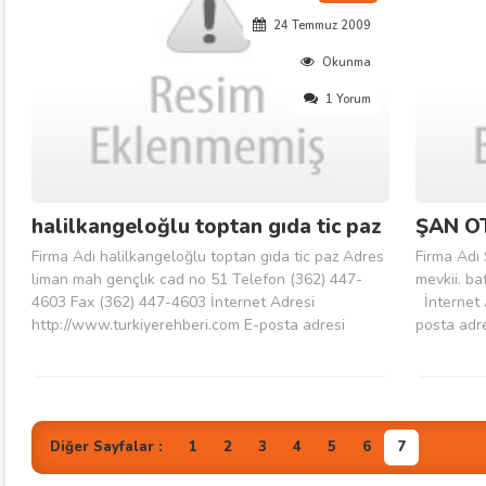
24 Temmuz 2009
Okunma
1 Yorum
halilkangeloğlu toptan gıda tic paz
ŞAN O
Firma Adı halilkangeloğlu toptan gıda tic paz Adres
Firma Adı
liman mah gençlık cad no 51 Telefon (362) 447-
mevkii. b
4603 Fax (362) 447-4603 İnternet Adresi
İnternet 
http://www.turkiyerehberi.com E-posta adresi
posta adr
halilkangel@hotmail.com
Diğer Sayfalar :
1
2
3
4
5
6
7