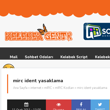
Mail
Sohbet Odaları
Kelebek Script
Kelebek
mirc ident yasaklama
Ana Sayfa
»
internet
»
mIRC
»
mIRC Kodları
» mirc ident yasaklama
11 Ocak 2011 - 13:00
Okunma
PAYLAŞ
TWEET