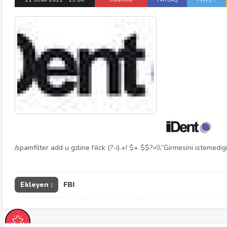
/spamfilter add u gzline Nick (?-i).+! $+ $$?=\\”Girmesini istemedig
Ekleyen :
FBI