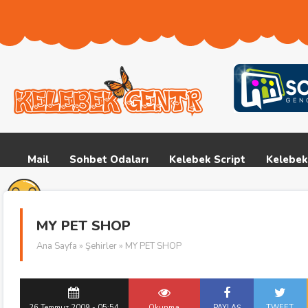
Mail
Sohbet Odaları
Kelebek Script
Kelebek
MY PET SHOP
Ana Sayfa
»
Şehirler
» MY PET SHOP
26 Temmuz 2009 - 05:54
Okunma
PAYLAŞ
TWEET