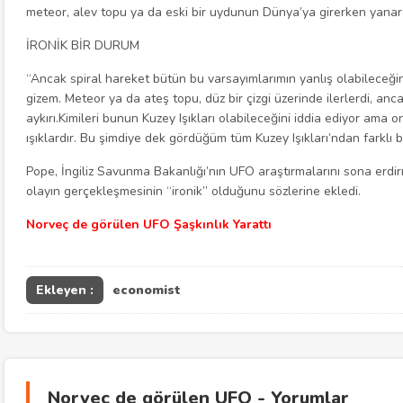
meteor, alev topu ya da eski bir uydunun Dünya’ya girerken yanara
İRONİK BİR DURUM
“Ancak spiral hareket bütün bu varsayımlarımın yanlış olabileceğin
gizem. Meteor ya da ateş topu, düz bir çizgi üzerinde ilerlerdi, anca
aykırı.Kimileri bunun Kuzey Işıkları olabileceğini iddia ediyor am
ışıklardır. Bu şimdiye dek gördüğüm tüm Kuzey Işıkları’ndan farklı b
Pope, İngiliz Savunma Bakanlığı’nın UFO araştırmalarını sona erdi
olayın gerçekleşmesinin “ironik” olduğunu sözlerine ekledi.
Norveç de görülen UFO Şaşkınlık Yarattı
Ekleyen :
economist
Norveç de görülen UFO - Yorumlar