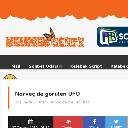
Mail
Sohbet Odaları
Kelebek Script
Kelebek
Norveç de görülen UFO
Ana Sayfa
»
Haber
» Norveç de görülen UFO
27 Temmuz 2010 - 08:12
Okunma
PAYLAŞ
TWEET