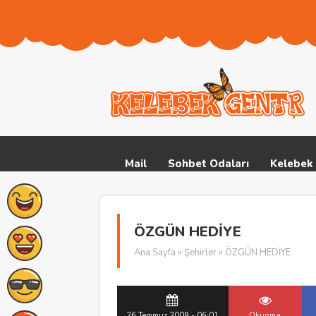
Mail
Sohbet Odaları
Kelebek 
ÖZGÜN HEDİYE
Ana Sayfa
»
Şehirler
» ÖZGÜN HEDİYE
26 Temmuz 2009 - 06:01
Okunma