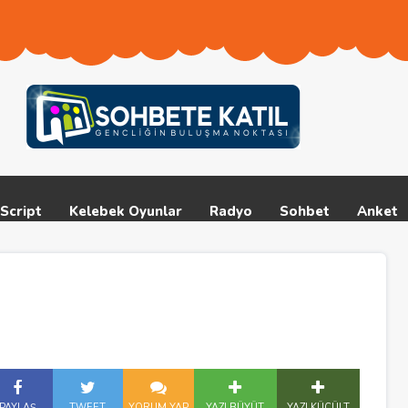
Script
Kelebek Oyunlar
Radyo
Sohbet
Anket
PAYLAŞ
TWEET
YORUM YAP
YAZI BÜYÜT
YAZI KÜÇÜLT