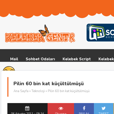
Mail
Sohbet Odaları
Kelebek Script
Kelebek
Pilin 60 bin kat küçültülmüşü
Ana Sayfa
»
Teknoloji
» Pilin 60 bin kat küçültülmüşü
06 Ağustos 2011 - 09:34
Okunma
PAYLAŞ
TWEET