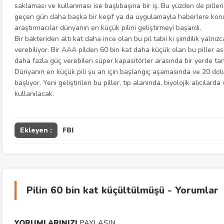
saklaması ve kullanması ise başlıbaşına bir iş. Bu yüzden de piller
geçen gün daha başka bir keşif ya da uygulamayla haberlere konu 
araştırmacılar dünyanın en küçük pilini geliştirmeyi başardı.
Bir bakteriden altı kat daha ince olan bu pil tabii ki şimdilik yaln
verebiliyor. Bir AAA pilden 60 bin kat daha küçük olan bu piller as
daha fazla güç verebilen süper kapasitörler arasında bir yerde tan
Dünyanın en küçük pili şu an için başlangıç aşamasında ve 20 d
başlıyor. Yeni geliştirilen bu piller, tıp alanında, biyolojik alıcıla
kullanılacak.
Ekleyen :
FBI
Pilin 60 bin kat küçültülmüşü - Yorumlar
YORUMLARINIZI
PAYLAŞIN