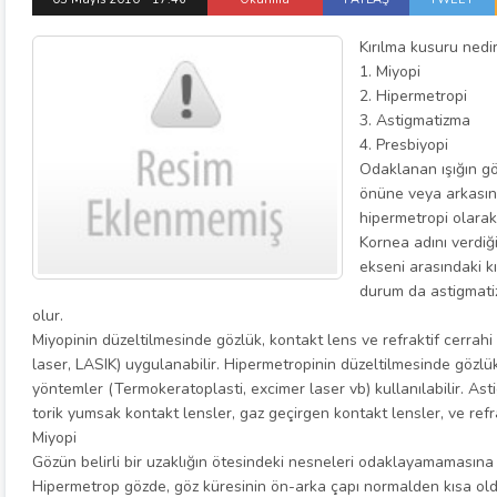
Kırılma kusuru nedi
1. Miyopi
2. Hipermetropi
3. Astigmatizma
4. Presbiyopi
Odaklanan ışığın g
önüne veya arkasın
hipermetropi olarak
Kornea adını verdi
ekseni arasındaki k
durum da astigmati
olur.
Miyopinin düzeltilmesinde gözlük, kontakt lens ve refraktif cerrah
laser, LASIK) uygulanabilir. Hipermetropinin düzeltilmesinde gözlük
yöntemler (Termokeratoplasti, excimer laser vb) kullanılabilir. As
torik yumsak kontakt lensler, gaz geçirgen kontakt lensler, ve refra
Miyopi
Gözün belirli bir uzaklığın ötesindeki nesneleri odaklayamamasına
Hipermetrop gözde, göz küresinin ön-arka çapı normalden kısa old