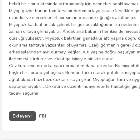
belirli bir sınırın ötesinde arttıramadığı için nesneleri odaklayamaz.
Miyop gözde bunun tam tersi bir durum ortaya çıkar. Genellikle g
uzundur ve mercek,belirli bir sınırın ötesinde eğriliğini azaltamaz.
Miyopluk kalıtsal ancak çekinik bir göz bozukluğudur. Bu nedenle
zaman ortaya çıkmayabilir. Ancak ana babanın her ikisi de miyops
olasılığı yüksektir. Miyopluk belirtileri genellikle altı yaşına doğru
okur ama tahtaya yazılanları okuyamaz. Uzağı görmenin gerekli ol
arkadaşlarından ayrı durmayı yeğler. Altı yaşına doğru başlaya
ilerlemeyi sürdürür ve vücut gelişimiyle birlikte durur.
Göz küresinin ön-arka çapı normalden daha uzundur. Bu miyopluk tü
başka bir soruna yol açmaz. Bundan farklı olarak patolojik miyoplu
ağtabakada bazı bozukluklar ortaya çıkar. Miyopluğun türü ve uy
saptanamayabilir. Dikkatli ve düzenli muayenelerle hastalığın gidi
tedavi sağlanır.
Ekleyen :
FBI