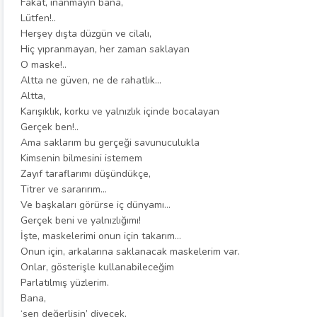
Fakat, inanmayın bana,
Lütfen!..
Herşey dışta düzgün ve cilalı,
Hiç yıpranmayan, her zaman saklayan
O maske!..
Altta ne güven, ne de rahatlık…
Altta,
Karışıklık, korku ve yalnızlık içinde bocalayan
Gerçek ben!..
Ama saklarım bu gerçeği savunuculukla
Kimsenin bilmesini istemem
Zayıf taraflarımı düşündükçe,
Titrer ve sararırım…
Ve başkaları görürse iç dünyamı…
Gerçek beni ve yalnızlığımı!
İşte, maskelerimi onun için takarım…
Onun için, arkalarına saklanacak maskelerim var.
Onlar, gösterişle kullanabileceğim
Parlatılmış yüzlerim.
Bana,
‘sen değerlisin’ diyecek,