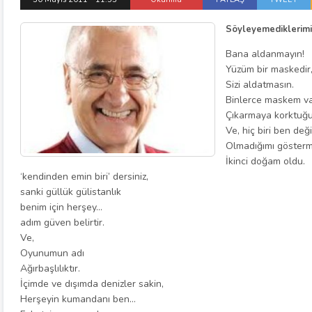
Söyleyemediklerimi 
Bana aldanmayın!
Yüzüm bir maskedir
Sizi aldatmasın.
Binlerce maskem va
Çıkarmaya korktuğ
Ve, hiç biri ben değ
Olmadığımı göster
İkinci doğam oldu.
‘kendinden emin biri’ dersiniz,
sanki güllük gülistanlık
benim için herşey…
adım güven belirtir.
Ve,
Oyunumun adı
Ağırbaşlılıktır.
İçimde ve dışımda denizler sakin,
Herşeyin kumandanı ben…