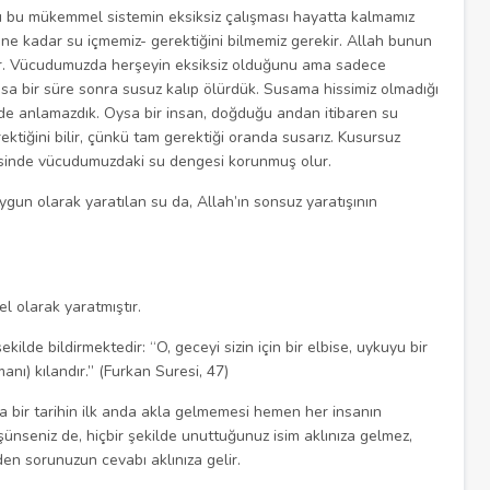
u bu mükemmel sistemin eksiksiz çalışması hayatta kalmamız
sı ne kadar su içmemiz- gerektiğini bilmemiz gerekir. Allah bunun
ıştır. Vücudumuzda herşeyin eksiksiz olduğunu ama sadece
sa bir süre sonra susuz kalıp ölürdük. Susama hissimiz olmadığı
zi de anlamazdık. Oysa bir insan, doğduğu andan itibaren su
ektiğini bilir, çünkü tam gerektiği oranda susarız. Kusursuz
yesinde vücudumuzdaki su dengesi korunmuş olur.
un olarak yaratılan su da, Allah’ın sonsuz yaratışının
el olarak yaratmıştır.
lde bildirmektedir: “O, geceyi sizin için bir elbise, uykuyu bir
nı) kılandır.” (Furkan Suresi, 47)
ya da bir tarihin ilk anda akla gelmemesi hemen her insanın
şünseniz de, hiçbir şekilde unuttuğunuz isim aklınıza gelmez,
en sorunuzun cevabı aklınıza gelir.