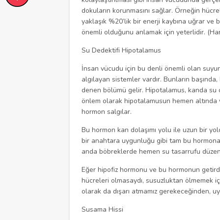
dokuların korunmasını sağlar. Örneğin hücrel
yaklaşık %20’lik bir enerji kaybına uğrar ve 
önemli olduğunu anlamak için yeterlidir. (Ha
Su Dedektifi Hipotalamus
İnsan vücudu için bu denli önemli olan suyu
algılayan sistemler vardır. Bunların başında
denen bölümü gelir. Hipotalamus, kanda su o
önlem olarak hipotalamusun hemen altında ye
hormon salgılar.
Bu hormon kan dolaşımı yolu ile uzun bir yolc
bir anahtara uygunluğu gibi tam bu hormona uy
anda böbreklerde hemen su tasarrufu düzenine 
Eğer hipofiz hormonu ve bu hormonun getirdi
hücreleri olmasaydı, susuzluktan ölmemek içi
olarak da dışarı atmamız gerekeceğinden, u
Susama Hissi