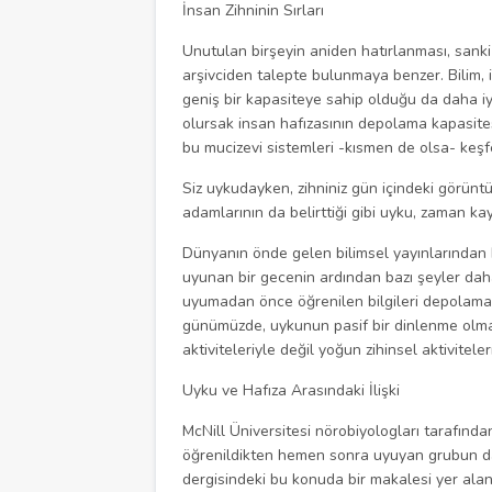
İnsan Zihninin Sırları
Unutulan birşeyin aniden hatırlanması, sanki
arşivciden talepte bulunmaya benzer. Bilim, in
geniş bir kapasiteye sahip olduğu da daha iy
olursak insan hafızasının depolama kapasites
bu mucizevi sistemleri -kısmen de olsa- keşf
Siz uykudayken, zihniniz gün içindeki görünt
adamlarının da belirttiği gibi uyku, zaman kay
Dünyanın önde gelen bilimsel yayınlarından b
uyunan bir gecenin ardından bazı şeyler daha
uyumadan önce öğrenilen bilgileri depolamak
günümüzde, uykunun pasif bir dinlenme olma
aktiviteleriyle değil yoğun zihinsel aktiviteleri
Uyku ve Hafıza Arasındaki İlişki
McNill Üniversitesi nörobiyologları tarafınd
öğrenildikten hemen sonra uyuyan grubun dah
dergisindeki bu konuda bir makalesi yer alan 