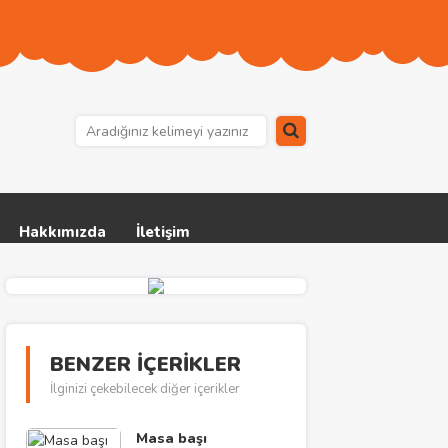
Hakkımızda
İletişim
BENZER İÇERİKLER
İlginizi çekebilecek diğer içerikler
Masa başı