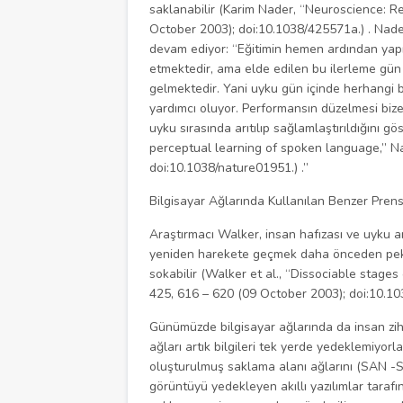
saklanabilir (Karim Nader, “Neuroscience: 
October 2003); doi:10.1038/425571a.) . Nader
devam ediyor: “Eğitimin hemen ardından yap
etmektedir, ama elde edilen bu ilerleme gün
gelmektedir. Yani uyku gün içinde herhangi bi
yardımcı oluyor. Performansın düzelmesi bize 
uyku sırasında arıtılıp sağlamlaştırıldığını g
perceptual learning of spoken language,” N
doi:10.1038/nature01951.) .”
Bilgisayar Ağlarında Kullanılan Benzer Prens
Araştırmacı Walker, insan hafızası ve uyku ara
yeniden harekete geçmek daha önceden pekiş
sokabilir (Walker et al., “Dissociable stag
425, 616 – 620 (09 October 2003); doi:10.10
Günümüzde bilgisayar ağlarında da insan zihn
ağları artık bilgileri tek yerde yedeklemiyor
oluşturulmuş saklama alanı ağlarını (SAN -S
görüntüyü yedekleyen akıllı yazılımlar taraf