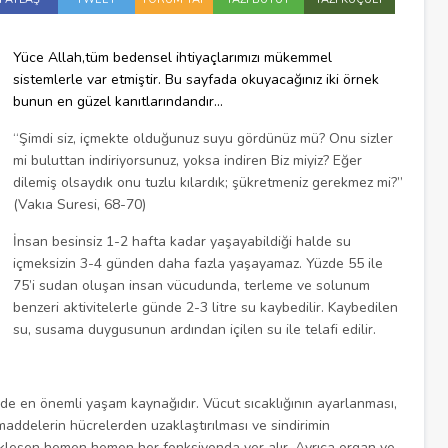
Yüce Allah,tüm bedensel ihtiyaçlarımızı mükemmel
sistemlerle var etmiştir. Bu sayfada okuyacağınız iki örnek
bunun en güzel kanıtlarındandır…
“Şimdi siz, içmekte olduğunuz suyu gördünüz mü? Onu sizler
mi buluttan indiriyorsunuz, yoksa indiren Biz miyiz? Eğer
dilemiş olsaydık onu tuzlu kılardık; şükretmeniz gerekmez mi?”
(Vakıa Suresi, 68-70)
İnsan besinsiz 1-2 hafta kadar yaşayabildiği halde su
içmeksizin 3-4 günden daha fazla yaşayamaz. Yüzde 55 ile
75’i sudan oluşan insan vücudunda, terleme ve solunum
benzeri aktivitelerle günde 2-3 litre su kaybedilir. Kaybedilen
su, susama duygusunun ardından içilen su ile telafi edilir.
in de en önemli yaşam kaynağıdır. Vücut sıcaklığının ayarlanması,
maddelerin hücrelerden uzaklaştırılması ve sindirimin
ekleşen hemen hemen her fonksiyonda yer alır. Ayrıca organ ve