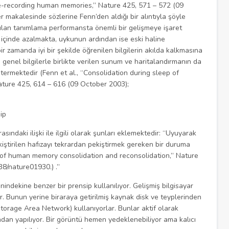
Re-recording human memories,” Nature 425, 571 – 572 (09
 makalesinde sözlerine Fenn’den aldığı bir alıntıyla şöyle
ılan tanımlama performansta önemli bir gelişmeye işaret
 içinde azalmakta, uykunun ardından ise eski haline
r zamanda iyi bir şekilde öğrenilen bilgilerin akılda kalkmasına
genel bilgilerle birlikte verilen sunum ve haritalandırmanın da
östermektedir (Fenn et al., “Consolidation during sleep of
ature 425, 614 – 616 (09 October 2003);
ip
sındaki ilişki ile ilgili olarak şunları eklemektedir: “Uyuyarak
tirilen hafızayı tekrardan pekiştirmek gereken bir duruma
es of human memory consolidation and reconsolidation,” Nature
38/nature01930.) .”
indekine benzer bir prensip kullanılıyor. Gelişmiş bilgisayar
lar. Bunun yerine biraraya getirilmiş kaynak disk ve teyplerinden
torage Area Network) kullanıyorlar. Bunlar aktif olarak
ından yapılıyor. Bir görüntü hemen yedeklenebiliyor ama kalıcı