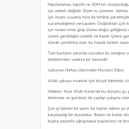
Hipotalamus, hipofiz ve ADH’nin oluşturduğ
için yeterli değildir. Bizim su içmemiz -daha
için insanı susama hissi ile birlikte yaratm
susamadığımızı varsayalım. Doğduktan çok kı
için neden krize girip ölüme doğru gittiğimi
içmesi gerektiğini üstelik ne kadar içmesi ger
olarak yaratılmış olan bu hayati sistem sa
Tüm bunların yanında vücudun bu isteğine uyg
delillerinden sadece bir tanesidir.
Uykunun Hafıza Üzerindeki Mucizevi Etkisi
Allah uykuyu insanlar için birçok hikmetle öz
Nitekim, Yüce Allah Kuran’da bu durumu şu şeki
dinlenme ve gündüzü de yayılıp-çalışma (zama
Çok iyi bilinen bir yerin, bir kişinin adının 
karşılaştığı bir durumdur. Bazen ne kadar dü
başka şeylerle uğraşmaya başlarsınız ve bird