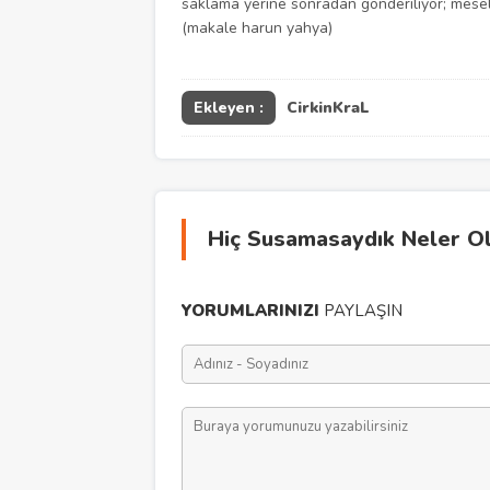
saklama yerine sonradan gönderiliyor; mesel
(makale harun yahya)
Ekleyen :
CirkinKraL
Hiç Susamasaydık Neler O
YORUMLARINIZI
PAYLAŞIN