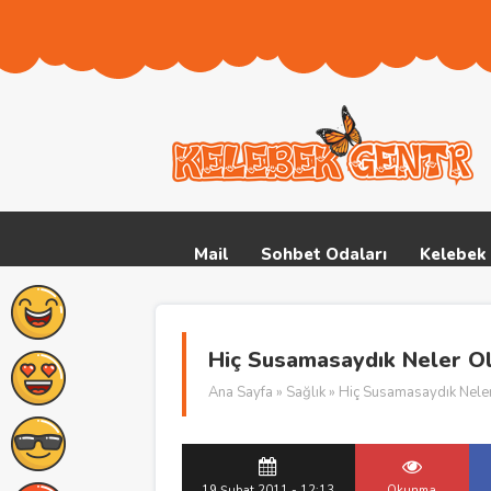
Mail
Sohbet Odaları
Kelebek 
Hiç Susamasaydık Neler O
Ana Sayfa
»
Sağlık
» Hiç Susamasaydık Nele
19 Şubat 2011 - 12:13
Okunma