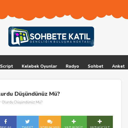
Script
Kelebek Oyunlar
Radyo
Sohbet
Anket
lurdu Düşündünüz Mü?
r Olurdu Düşündünüz Mü?
PAYLAŞ
TWEET
YORUM YAP
YAZI BÜYÜT
YAZI KÜÇÜLT