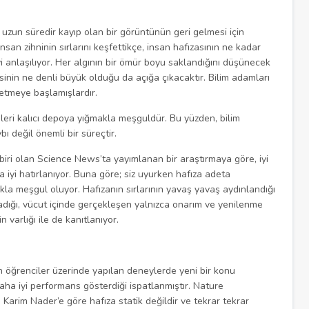
 uzun süredir kayıp olan bir görüntünün geri gelmesi için
san zihninin sırlarını keşfettikçe, insan hafızasının ne kadar
i anlaşılıyor. Her algının bir ömür boyu saklandığını düşünecek
inin ne denli büyük olduğu da açığa çıkacaktır. Bilim adamları
etmeye başlamışlardır.
üleri kalıcı depoya yığmakla meşguldür. Bu yüzden, bilim
bı değil önemli bir süreçtir.
iri olan Science News’ta yayımlanan bir araştırmaya göre, iyi
 iyi hatırlanıyor. Buna göre; siz uyurken hafıza adeta
la meşgul oluyor. Hafızanın sırlarının yavaş yavaş aydınlandığı
dığı, vücut içinde gerçekleşen yalnızca onarım ve yenilenme
n varlığı ile de kanıtlanıyor.
an öğrenciler üzerinde yapılan deneylerde yeni bir konu
a iyi performans gösterdiği ispatlanmıştır. Nature
Karim Nader’e göre hafıza statik değildir ve tekrar tekrar