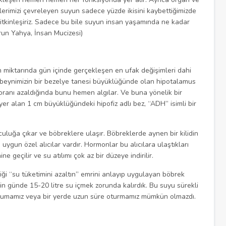
erimizi çevreleyen suyun sadece yüzde ikisini kaybettiğimizde
bitkinleşiriz. Sadece bu bile suyun insan yaşamında ne kadar
run Yahya, İnsan Mucizesi)
n miktarında gün içinde gerçekleşen en ufak değişimleri dahi
, beynimizin bir bezelye tanesi büyüklüğünde olan hipotalamus
ranı azaldığında bunu hemen algılar. Ve buna yönelik bir
r alan 1 cm büyüklüğündeki hipofiz adlı bez, “ADH” isimli bir
uluğa çıkar ve böbreklere ulaşır. Böbreklerde aynen bir kilidin
gun özel alıcılar vardır. Hormonlar bu alıcılara ulaştıkları
geçilir ve su atılımı çok az bir düzeye indirilir.
ği “su tüketimini azaltın” emrini anlayıp uygulayan böbrek
n günde 15-20 litre su içmek zorunda kalırdık. Bu suyu sürekli
yumamız veya bir yerde uzun süre oturmamız mümkün olmazdı.