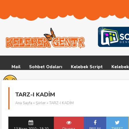
Mail
Sohbet Odaları
Kelebek Script
Kelebek
TARZ-I KADİM
Ana Sayfa
»
Şiirler
» TARZ-I KADİM
13 Nisan 2010 - 19:20
Okunma
PAYLAŞ
TWEET