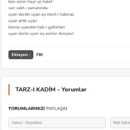
ben senin hayr-ul-halef
sen vakt-i zamanında
uyan derdin uyan ey mest-i habinaz
uyan artık uyan
bense uyandım hab-i gafletten
uyan derim uyan ey esirler dünyası!
Ekleyen :
FBI
TARZ-I KADİM - Yorumlar
YORUMLARINIZI
PAYLAŞIN