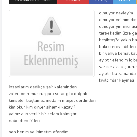
olmuyor neyleyim
olmuyor velinimeti
olmuyor yirminci as
tarz-ı kadim üzre g
beşiktaş?a yakın ha
baki o enis-i dilden
bir yahya kemal kald
ayıptır efendim iç 
var ise akl-u şuuru
ayıptır bu zamanda 
kıvılcımlar kaymalı
insanlarım dedikçe şair kaleminden
zaten ömrümüz rüzgarlı sular gibi dalgalı
kimseler başlamaz medar-i maişet derdinden
kim okur kim dinler siham-i kazayı?
yalnız alıp verilir bir selam kalmıştır
nabi efendi?den
sen benim velinimetim efendim