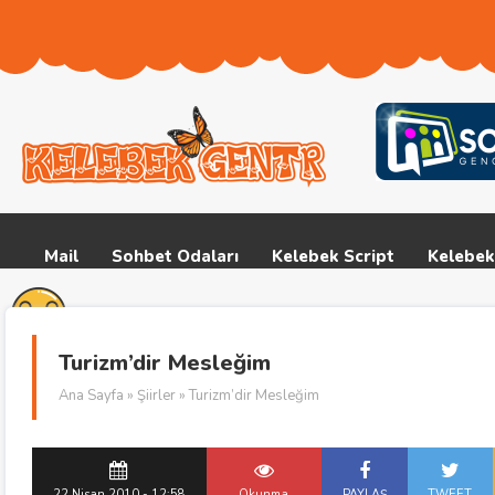
Mail
Sohbet Odaları
Kelebek Script
Kelebek
Turizm’dir Mesleğim
Ana Sayfa
»
Şiirler
» Turizm’dir Mesleğim
22 Nisan 2010 - 12:58
Okunma
PAYLAŞ
TWEET