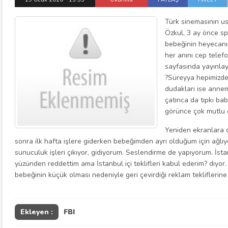
Türk sinemasının u
Özkul, 3 ay önce sp
bebeğinin heyecanını
her anını cep telef
sayfasında yayınla
?Süreyya hepimizden 
dudakları ise annem
çatınca da tıpkı b
görünce çok mutlu o
Yeniden ekranlara
sonra ilk hafta işlere giderken bebeğimden ayrı olduğum için ağlıy
sunuculuk işleri çıkıyor, gidiyorum. Seslendirme de yapıyorum. İstan
yüzünden reddettim ama İstanbul içi teklifleri kabul ederim? diyo
bebeğinin küçük olması nedeniyle geri çevirdiği reklam tekliflerine 
Ekleyen :
FBI