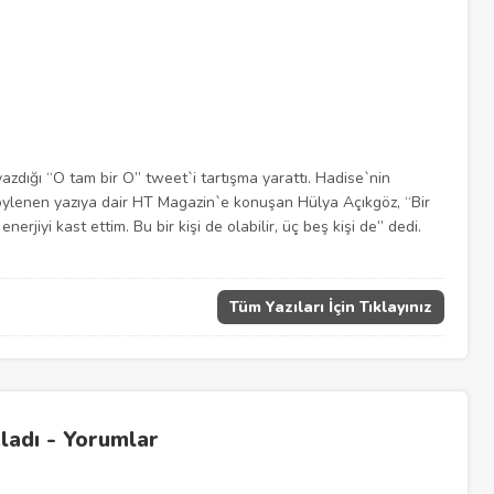
azdığı “O tam bir O” tweet`i tartışma yarattı. Hadise`nin
ı söylenen yazıya dair HT Magazin`e konuşan Hülya Açıkgöz, “Bir
enerjiyi kast ettim. Bu bir kişi de olabilir, üç beş kişi de” dedi.
Tüm Yazıları İçin Tıklayınız
kladı - Yorumlar