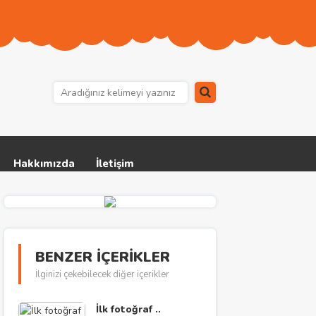
Hakkımızda
İletişim
BENZER İÇERİKLER
İlginizi çekebilecek diğer içerikler
İlk fotoğraf ..