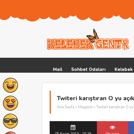
Mail
Sohbet Odaları
Kelebek 
Twiteri karıştıran O yu açık
Ana Sayfa
»
Magazin
» Twiteri karıştıran O yu
05 Kasım 2010 - 20:29
Okunma