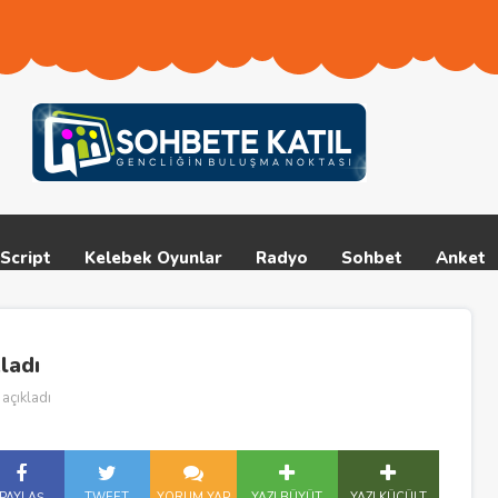
Script
Kelebek Oyunlar
Radyo
Sohbet
Anket
ladı
 açıkladı
PAYLAŞ
TWEET
YORUM YAP
YAZI BÜYÜT
YAZI KÜÇÜLT