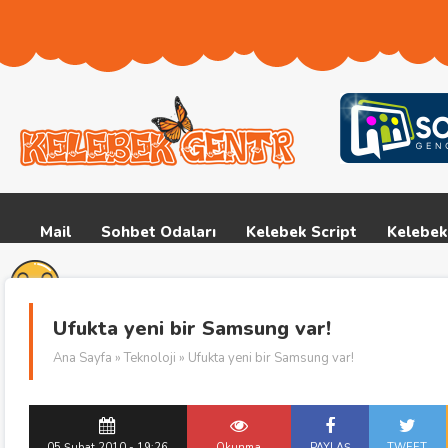
Mail
Sohbet Odaları
Kelebek Script
Kelebek
Ufukta yeni bir Samsung var!
Ana Sayfa
»
Teknoloji
» Ufukta yeni bir Samsung var!
05 Şubat 2010 - 19:26
Okunma
PAYLAŞ
TWEET