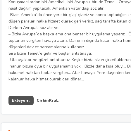
Konuşmacılardan biri Amerikalı, biri Avrupalı, biri de Temel.. Ortaya 
nasıl dağılım yapılacak. Amerikan vatandaşı söz alır:
-Bizim Amerika`da önce yere bir çizgi çizeriz ve sonra topladığımız 
düşen paraları halka hizmet olarak geri veririz, sağ tarafta kalan d
Derken Avrupalı söz alır ve:
– Bizim Avrupa`da başka ama ona benzer bir uygulama yaparız… Ön
toplanan vergileri havaya atarız. Dairenin dışında kalan halka hizm
düşenleri devlet harcamalarına kullanırız…
Sıra bizim Temel`e gelir ve başlar anlatmaya:
-Ula uşaklar ne güzel anlattunuz. Keşke bizda sizun çirkeflukleru
İnanun bizum öyle bir uygulamamız yok… Bizde daha kısa oluyi… Bi 
hükümet halktan toplar vergileri… Atar havaya. Yere düşenleri k
kalanlar halka hizmet olarak geri döner…
Ekleyen :
CirkinKraL