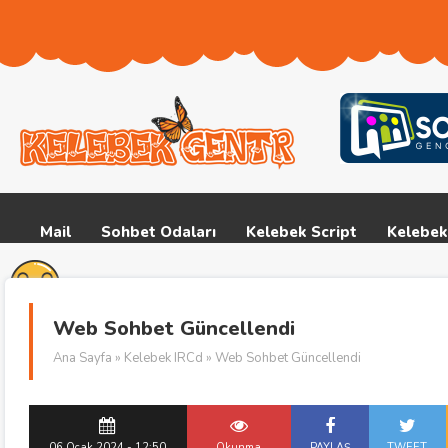
Mail
Sohbet Odaları
Kelebek Script
Kelebek
Web Sohbet Güncellendi
Ana Sayfa
»
Kelebek IRCd
» Web Sohbet Güncellendi
06 Ocak 2024 - 12:50
Okunma
PAYLAŞ
TWEET