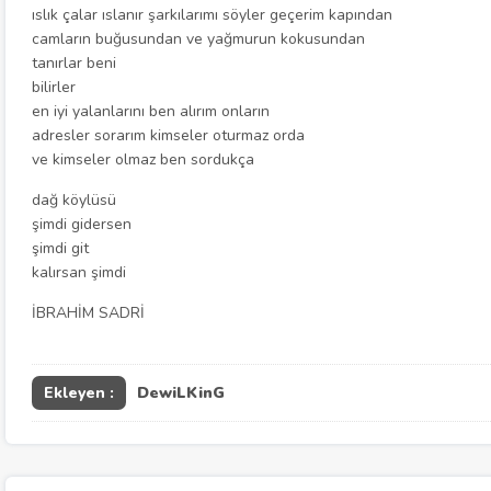
ıslık çalar ıslanır şarkılarımı söyler geçerim kapından
camların buğusundan ve yağmurun kokusundan
tanırlar beni
bilirler
en iyi yalanlarını ben alırım onların
adresler sorarım kimseler oturmaz orda
ve kimseler olmaz ben sordukça
dağ köylüsü
şimdi gidersen
şimdi git
kalırsan şimdi
İBRAHİM SADRİ
Ekleyen :
DewiLKinG