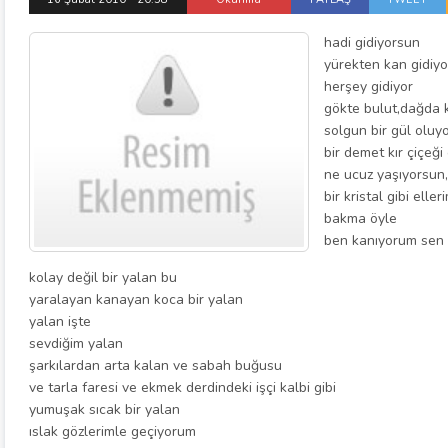
hadi gidiyorsun
yürekten kan gidiyo
herşey gidiyor
gökte bulut,dağda k
solgun bir gül oluy
bir demet kır çiçeği
ne ucuz yaşıyorsun
bir kristal gibi ell
bakma öyle
ben kanıyorum sen
kolay değil bir yalan bu
yaralayan kanayan koca bir yalan
yalan işte
sevdiğim yalan
şarkılardan arta kalan ve sabah buğusu
ve tarla faresi ve ekmek derdindeki işçi kalbi gibi
yumuşak sıcak bir yalan
ıslak gözlerimle geçiyorum