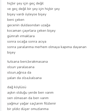
hiçbir şey için geç değil
ve geç değil bir şey için hiçbir şey
bişey vardı öyleyse bişey
beni çeken
gecenin duldasından uzağa
kocaman çayırlara çeken bişey
gümrah ırmaklara
sonra sıcağa sonra acıya
sonra yaralarıma merhem olmaya kapıma dayanan
bişey
tutsana beni,bırakmasana
olsun yaralasana
olsun,ağrısa da
yalan da olsa,kalsana
dağ köylüsü
aşkın olduğu yerde ben varım
sen olmasan da ben varım
yağmur yağar saçlarım filizlenir
bir yıldız düşer omuzlarıma