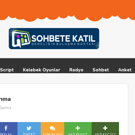
Script
Kelebek Oyunlar
Radyo
Sohbet
Anket
anma
ü Sanma
PAYLAŞ
TWEET
YORUM YAP
YAZI BÜYÜT
YAZI KÜÇÜLT