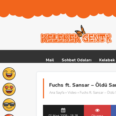
Mail
Sohbet Odaları
Kelebek 
Fuchs ft. Sansar – Öldü S
Ana Sayfa
»
Video
» Fuchs ft. Sansar – Öld
01 Mart 2009 - 18:38
Okunma