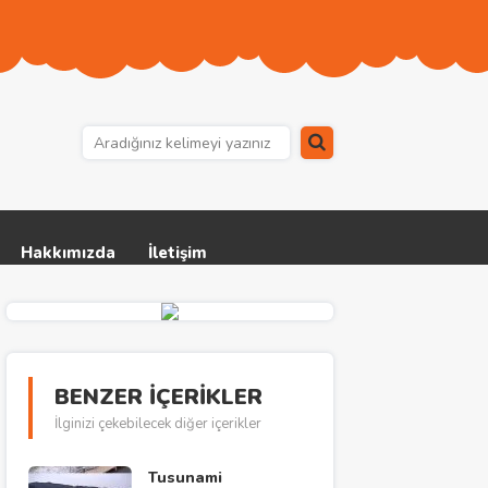
Hakkımızda
İletişim
BENZER İÇERİKLER
İlginizi çekebilecek diğer içerikler
Tusunami