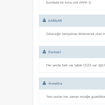
bundada bir konu yok ıhhhh :))
bARbAR
Geleceğin tartışılmaz dinlenecek olan mü
DarkeLf
Her yerde fark var tabiki CEZA var :)))))
ArmeDia
Yeni sesler her zaman müziğe güzellikler