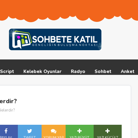
Script
Kelebek Oyunlar
Radyo
Sohbet
Anket
erdir?
Nelerdir?
PAYLAŞ
TWEET
YORUM YAP
YAZI BÜYÜT
YAZI KÜÇÜLT