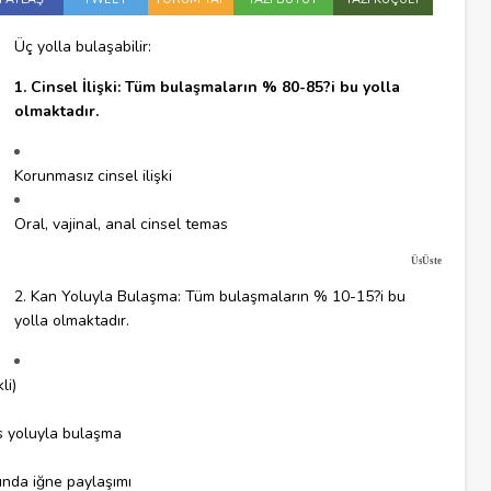
Üç yolla bulaşabilir:
1.
Cinsel İlişki:
Tüm bulaşmaların % 80-85?i bu yolla
olmaktadır.
Korunmasız cinsel ilişki
Oral, vajinal, anal cinsel temas
Üste
2. Kan Yoluyla Bulaşma: Tüm bulaşmaların % 10-15?i bu
yolla olmaktadır.
li)
s yoluyla bulaşma
sında iğne paylaşımı