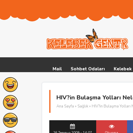
Mail
Sohbet Odaları
Kelebek 
HIV?in Bulaşma Yolları Nel
Ana Sayfa
»
Sağlık
» HIV?in Bulaşma Yolları 
26 Temmuz 2009 - 14:07
Okunma