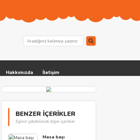
Hakkımızda
İletişim
BENZER İÇERİKLER
İlginizi çekebilecek diğer içerikler
Masa başı