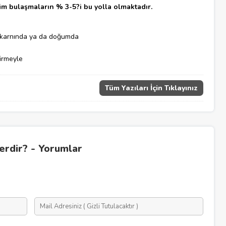
üm bulaşmaların % 3-5?i bu yolla olmaktadır.
 karnında ya da doğumda
irmeyle
Tüm Yazıları İçin Tıklayınız
erdir? - Yorumlar