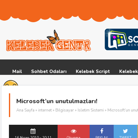
Mail
Sohbet Odaları
Kelebek Script
Kelebek
Microsoft’un unutulmazları!
Ana Sayfa
»
internet
»
Bilgisayar
»
İsletim Sistemi
» Microsoft’un unu
16 Nisan 2010 - 20:11
Okunma
PAYLAŞ
TWEET