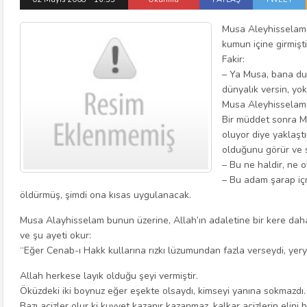
Musa Aleyhisselam bi
kumun içine girmişti
Fakir:
– Ya Musa, bana du
dünyalık versin, yok
Musa Aleyhisselam d
Bir müddet sonra Mu
oluyor diye yaklaştı
olduğunu görür ve 
– Bu ne haldir, ne 
– Bu adam şarap içm
öldürmüş, şimdi ona kısas uygulanacak.
Musa Alayhisselam bunun üzerine, Allah’ın adaletine bir kere dah
ve şu ayeti okur:
“Eğer Cenab-ı Hakk kullarına rızkı lüzumundan fazla verseydi, yery
Allah herkese layık olduğu şeyi vermiştir.
Öküzdeki iki boynuz eğer eşekte olsaydı, kimseyi yanına sokmazdı.
Bazı acizler olur ki kuvvet kazanır kazanmaz, kalkar acizlerin elini 