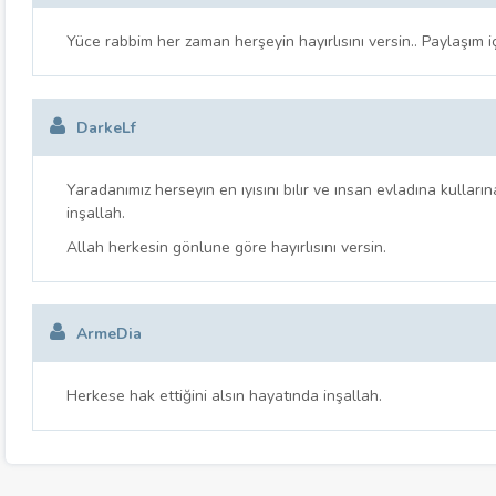
Yüce rabbim her zaman herşeyin hayırlısını versin.. Paylaşım i
DarkeLf
Yaradanımız herseyın en ıyısını bılır ve ınsan evladına kulla
inşallah.
Allah herkesin gönlune göre hayırlısını versin.
ArmeDia
Herkese hak ettiğini alsın hayatında inşallah.