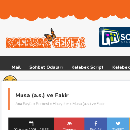
Mail
Sohbet Odaları
Kelebek Script
Kelebek
Musa (a.s.) ve Fakir
Ana Sayfa
»
Serbest
»
Hikayeler
» Musa (a.s.) ve Fakir
02 Mayıs 2008 - 16:33
Okunma
PAYLAŞ
TWEET