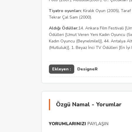
Tiyatro oyunları
; Kiralık Oyun (2005), Tara
Tekrar Çal Sam (2000).
Aldığı Ödüller
;14. Ankara Film Festivali [U
Ödülleri [Umut Veren Yeni Kadın Oyuncu (Sır Ç
Kadın Oyuncu (Beynelmilel)], 44. Antalya Alt
(Mutluluk)], 1. Beyaz İnci TV Ödülleri [En İyi
Ekleyen :
DesigneR
Özgü Namal - Yorumlar
YORUMLARINIZI
PAYLAŞIN