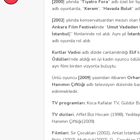
[2000
] yılında “
Tiyatro Fora
” adlı özel bir t
adlı oyunlarda, “
Kerem
“, “
Havada Bulut
” ad
[2002
] yılında konservatuardan mezun olan N
Ankara Film Festivali
nde “
Umut Vadeden 
İstanbul
]” filmlerinde rol aldı. Aynı yıl
İstan
adlı oyunda rol aldı.
Kurtlar Vadisi
adlı dizide canlandırdığı
Elif
k
Ödülleri
‘nde aldığı en iyi kadın oyuncu ödü
ayrı filmi birden vizyonla buluştu.
Ünlü oyuncu
[2009
] yazından itibaren
Orhan
Hanımın Çiftliği
adlı televizyon dizisinde b
edinmektedir.
TV programları
; Koca Kafalar TV, Güldür B
TV dizileri
; Affet Bizi Hocam (1998), Yedite
Hanımın Çiftliği(2009)
Filmleri
; Sır Çocukları (2002), Anlat İstanbu
Polis (2007), Mutluluk(2007), O… Çocukları (