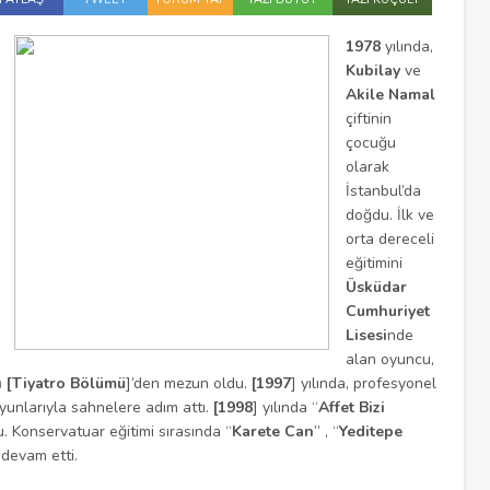
1978
yılında,
Kubilay
ve
Akile Namal
çiftinin
çocuğu
olarak
İstanbul’da
doğdu. İlk ve
orta dereceli
eğitimini
Üsküdar
Cumhuriyet
Lisesi
nde
alan oyuncu,
ı
[Tiyatro Bölümü
]’den mezun oldu.
[1997
] yılında, profesyonel
unlarıyla sahnelere adım attı.
[1998
] yılında “
Affet Bizi
du. Konservatuar eğitimi sırasında “
Karete Can
” , “
Yeditepe
 devam etti.