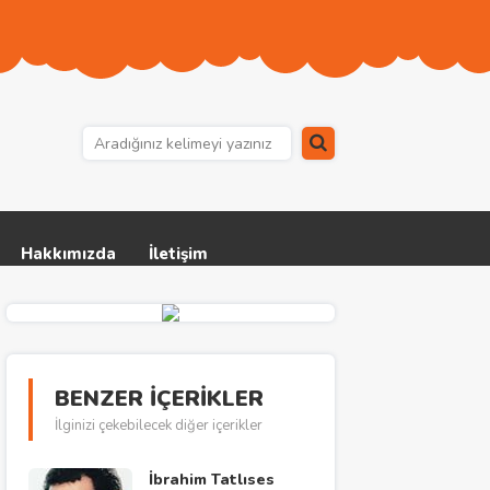
Hakkımızda
İletişim
BENZER İÇERİKLER
İlginizi çekebilecek diğer içerikler
İbrahim Tatlıses