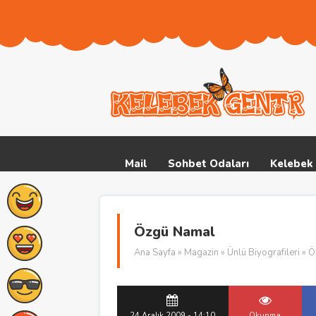
Mail
Sohbet Odaları
Kelebek 
Özgü Namal
Ana Sayfa
»
Magazin
»
Ünlü Biyografileri
» Ö
24 Aralık 2009 - 14:10
Okunma