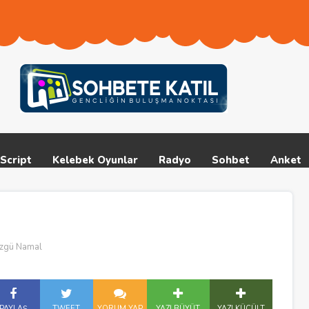
Script
Kelebek Oyunlar
Radyo
Sohbet
Anket
zgü Namal
PAYLAŞ
TWEET
YORUM YAP
YAZI BÜYÜT
YAZI KÜÇÜLT