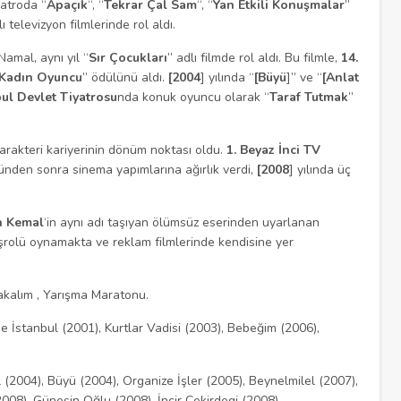
iyatroda “
Apaçık
“, “
Tekrar Çal Sam
“, “
Yan Etkili Konuşmalar
”
lı televizyon filmlerinde rol aldı.
amal, aynı yıl “
Sır Çocukları
” adlı filmde rol aldı. Bu filmle,
14.
Kadın Oyuncu
” ödülünü aldı.
[2004
] yılında “
[Büyü
]” ve “
[Anlat
bul Devlet Tiyatrosu
nda konuk oyuncu olarak “
Taraf Tutmak
”
arakteri kariyerinin dönüm noktası oldu.
1. Beyaz İnci TV
lünden sonra sinema yapımlarına ağırlık verdi,
[2008
] yılında üç
 Kemal
‘in aynı adı taşıyan ölümsüz eserinden uyarlanan
aşrolü oynamakta ve reklam filmlerinde kendisine yer
akalım , Yarışma Maratonu.
pe İstanbul (2001), Kurtlar Vadisi (2003), Bebeğim (2006),
l (2004), Büyü (2004), Organize İşler (2005), Beynelmilel (2007),
2008), Güneşin Oğlu (2008), İncir Çekirdegi (2008).