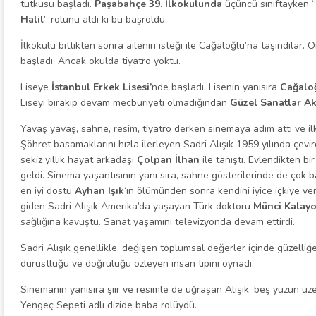
tutkusu başladı.
Paşabahçe 39. İlkokulunda
üçüncü sınıftayken “
Halil
” rolünü aldı ki bu başroldü.
İlkokulu bittikten sonra ailenin isteği ile Cağaloğlu’na taşındılar. Or
başladı. Ancak okulda tiyatro yoktu.
Liseye
İstanbul Erkek Lisesi’
nde başladı. Lisenin yanısıra
Cağaloğ
Liseyi bırakıp devam mecburiyeti olmadığından
Güzel Sanatlar A
Yavaş yavaş, sahne, resim, tiyatro derken sinemaya adım attı ve ilk
Şöhret basamaklarını hızla ilerleyen Sadri Alışık 1959 yılında çevir
sekiz yıllık hayat arkadaşı
Çolpan İlhan
ile tanıştı. Evlendikten b
geldi. Sinema yaşantısının yanı sıra, sahne gösterilerinde de çok baş
en iyi dostu
Ayhan Işık
‘ın ölümünden sonra kendini iyice içkiye ve
giden Sadri Alışık Amerika’da yaşayan Türk doktoru
Münci Kalayo
sağlığına kavuştu. Sanat yaşamını televizyonda devam ettirdi.
Sadri Alışık genellikle, değişen toplumsal değerler içinde güzelliğ
dürüstlüğü ve doğruluğu özleyen insan tipini oynadı.
Sinemanın yanısıra şiir ve resimle de uğraşan Alışık, beş yüzün üzer
Yengeç Sepeti adlı dizide baba rolüydü.