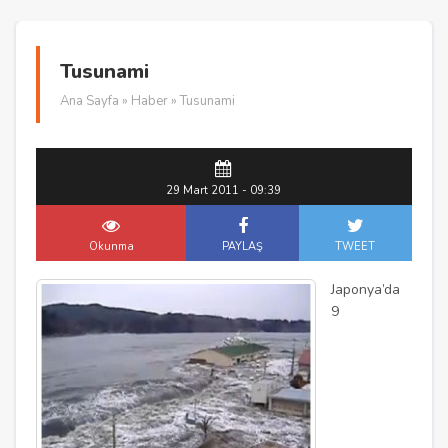
Tusunami
Ana Sayfa
»
Haber
» Tusunami
29 Mart 2011 - 09:39
Okunma
PAYLAŞ
TWEET
Japonya’da
9